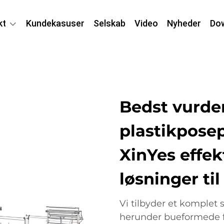
kt
Kundekasuser
Selskab
Video
Nyheder
Do
Bedst vurde
plastikpose
XinYes effek
løsninger ti
Vi tilbyder et komplet
herunder bueformede fo