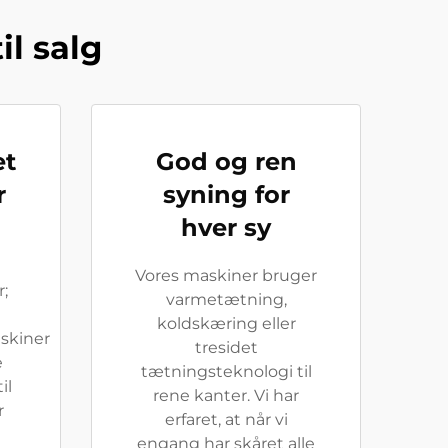
l salg
et
God og ren
r
syning for
hver sy
Vores maskiner bruger
;
varmetætning,
koldskæring eller
skiner
tresidet
e
tætningsteknologi til
il
rene kanter. Vi har
r
erfaret, at når vi
engang har skåret alle