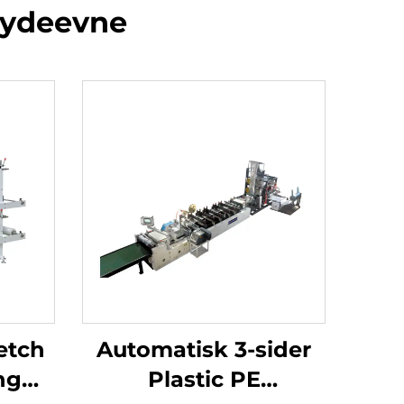
t ydeevne
etch
Automatisk 3-sider
ng
Plastic PE