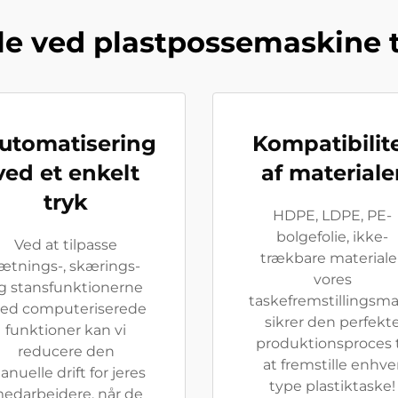
le ved plastpossemaskine ti
ogi
utomatisering
Kompatibilit
ved et enkelt
af materiale
tryk
HDPE, LDPE, PE-
bolgefolie, ikke-
Ved at tilpasse
trækbare materialer
ætnings-, skærings-
vores
g stansfunktionerne
taskefremstillingsma
ed computeriserede
sikrer den perfekt
funktioner kan vi
produktionsproces t
reducere den
at fremstille enhve
nuelle drift for jeres
type plastiktaske!
edarbejdere, når de