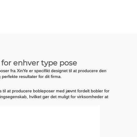
ng
Luftboblefilm
ine
Tøjpose Maskine
 for enhver type pose
poser fra XinYe er specifikt designet til at producere den
erfekte resultater for dit firma.
s til at producere bobleposer med jævnt fordelt bobler for
ingsegenskab, hvilket gør det muligt for virksomheder at