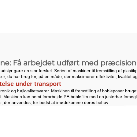
retaskemaskine
Kolde Skæri
Tøjpose Mask
e: Få arbejdet udført med præcision
udstyr gøre en stor forskel. Serien af maskiner til fremstilling af plastik
r, du har brug for, på en måde, der maksimerer effektivitet, kvalitet og p
ttelse under transport
onik og højkvalitetsvarer. Maskinen til fremstilling af bobleposer bruge
t. Maskinen kan nemt forarbejde PE-boblefilm med en justerbar forsegl
e, der anvendes, for bedst at imødekomme deres behov.