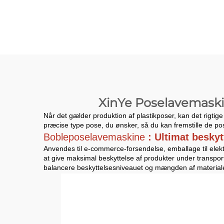
tråde funktion
skæ
XinYe Poselavemaskin
Når det gælder produktion af plastikposer, kan det rigtige 
præcise type pose, du ønsker, så du kan fremstille de pose
Bobleposelavemaskine
: Ultimat besky
Anvendes til e-commerce-forsendelse, emballage til elektr
at give maksimal beskyttelse af produkter under transpor
balancere beskyttelsesniveauet og mængden af material