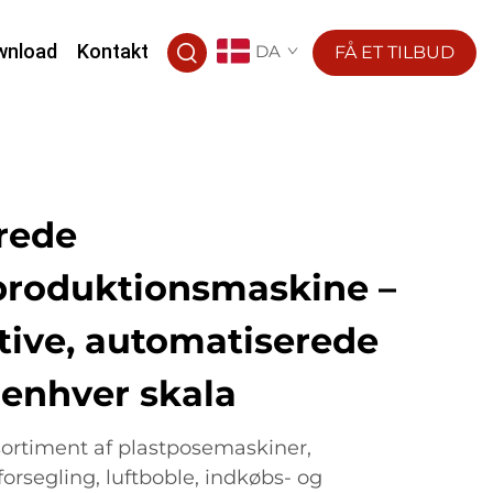
wnload
Kontakt
DA
FÅ ET TILBUD
rede
produktionsmaskine –
tive, automatiserede
l enhver skala
 sortiment af plastposemaskiner,
rsegling, luftboble, indkøbs- og