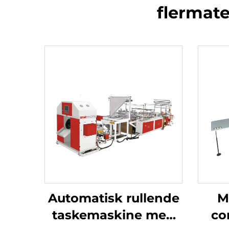
flermate
Automatisk rullende
M
taskemaskine med
co