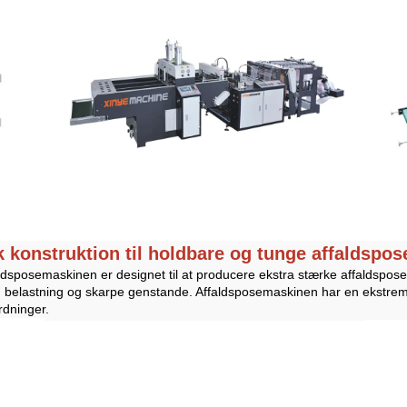
k konstruktion til holdbare og tunge affaldspos
aldsposemaskinen er designet til at producere ekstra stærke affaldspos
ng belastning og skarpe genstande. Affaldsposemaskinen har en ekstremt
rdninger.