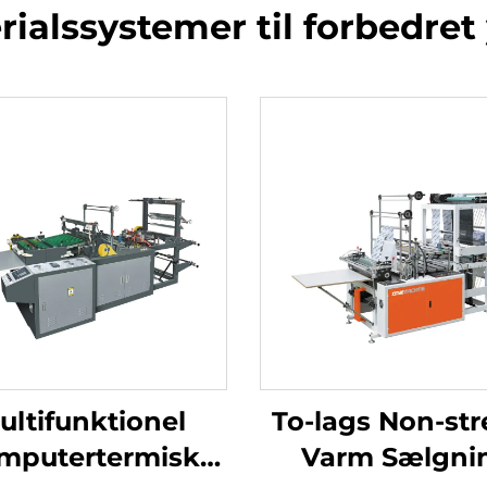
rialssystemer til forbedre
ultifunktionel
To-lags Non-str
mputertermisk
Varm Sælgni