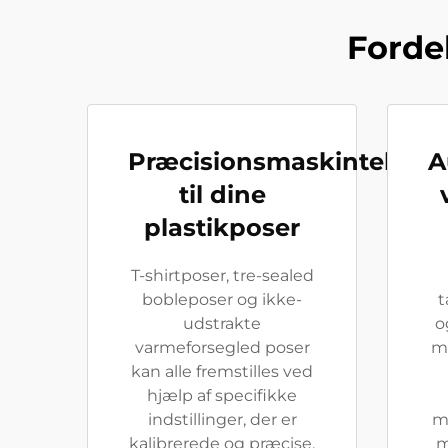
Forde
Præcisionsmaskinteknol
A
til dine
plastikposer
T-shirtposer, tre-sealed
bobleposer og ikke-
t
udstrakte
o
varmeforsegled poser
m
kan alle fremstilles ved
hjælp af specifikke
indstillinger, der er
ma
kalibrerede og præcise.
m