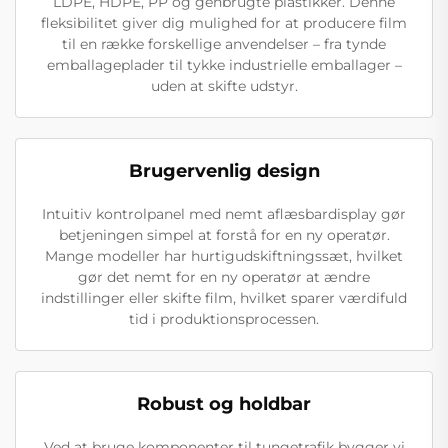
LDPE, HDPE, PP og genbrugte plastikker. Denne
fleksibilitet giver dig mulighed for at producere film
til en række forskellige anvendelser – fra tynde
emballageplader til tykke industrielle emballager –
uden at skifte udstyr.
Brugervenlig design
Intuitiv kontrolpanel med nemt aflæsbardisplay gør
betjeningen simpel at forstå for en ny operatør.
Mange modeller har hurtigudskiftningssæt, hvilket
gør det nemt for en ny operatør at ændre
indstillinger eller skifte film, hvilket sparer værdifuld
tid i produktionsprocessen.
Robust og holdbar
Ved at bruge komponenter til tungetrafik bygger vi