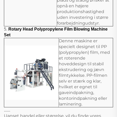
plads og stadig ønsker at
opnå en højere
produktionshastighed
uden investering i større
forarbejdningudstyr.
5.
Rotary Head Polypropylene Film Blowing Machine
Set
Denne maskine er
specielt designet til PP
(polypropylen) film, med
et roterende
hoveddesign til stabil
ekstrudering og jævn
filmtykkelse. PP-filmen
selv er stærk og klar,
hvilket er egnet til
gaveindpakning,
kontorindpakning eller
laminering.
......
Uanset handel eller størrelse, vil du finde vores