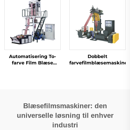
Automatisering To-
Dobbelt
farve Film Blæse
farvefilmblæsemaskine
Ekstrusionsmaskine
To farver Striped
Blown Plastic PE Film
Ekstruder Maskine
Blæsefilmsmaskiner: den
universelle løsning til enhver
industri