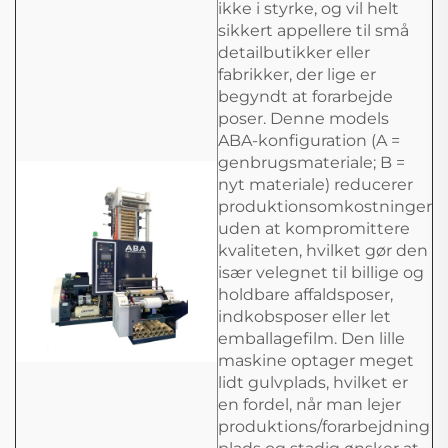
ikke i styrke, og vil helt
sikkert appellere til små
detailbutikker eller
fabrikker, der lige er
begyndt at forarbejde
poser. Denne models
ABA-konfiguration (A =
genbrugsmateriale; B =
nyt materiale) reducerer
produktionsomkostninger
uden at kompromittere
kvaliteten, hvilket gør den
især velegnet til billige og
holdbare affaldsposer,
indkobsposer eller let
emballagefilm. Den lille
maskine optager meget
lidt gulvplads, hvilket er
en fordel, når man lejer
produktions/forarbejdning