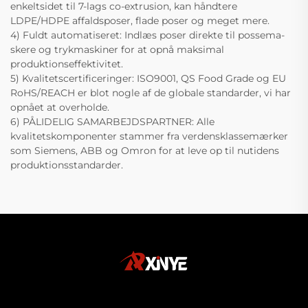
enkeltsidet til 7-lags co-extrusion, kan håndtere
LDPE/HDPE affaldsposer, flade poser og meget mere.
4) Fuldt automatiseret: Indlæs poser direkte til possema-
skere og trykmaskiner for at opnå maksimal
produktionseffektivitet.
5) Kvalitetscertificeringer: ISO9001, QS Food Grade og EU
RoHS/REACH er blot nogle af de globale standarder, vi har
opnået at overholde.
6) PÅLIDELIG SAMARBEJDSPARTNER: Alle
kvalitetskomponenter stammer fra verdensklassemærker
som Siemens, ABB og Omron for at leve op til nutidens
produktionsstandarder.