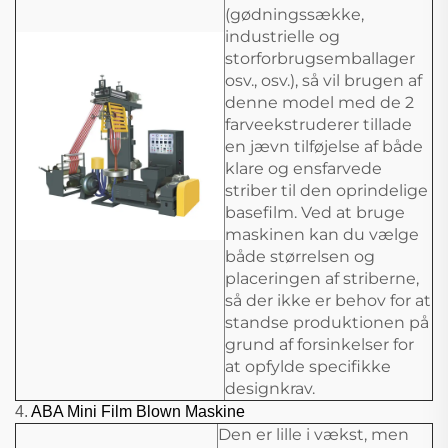
(gødningssække,
industrielle og
storforbrugsemballager
osv., osv.), så vil brugen af
denne model med de 2
farveekstruderer tillade
en jævn tilføjelse af både
klare og ensfarvede
striber til den oprindelige
basefilm. Ved at bruge
maskinen kan du vælge
både størrelsen og
placeringen af striberne,
så der ikke er behov for at
standse produktionen på
grund af forsinkelser for
at opfylde specifikke
designkrav.
4.
ABA Mini Film Blown Maskine
Den er lille i vækst, men