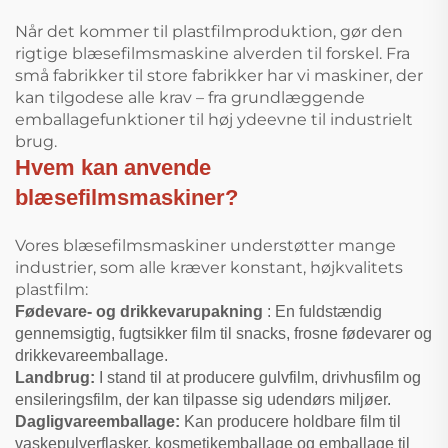
Når det kommer til plastfilmproduktion, gør den
rigtige blæsefilmsmaskine alverden til forskel. Fra
små fabrikker til store fabrikker har vi maskiner, der
kan tilgodese alle krav – fra grundlæggende
emballagefunktioner til høj ydeevne til industrielt
brug.
Hvem kan anvende
blæsefilmsmaskiner?
Vores blæsefilmsmaskiner understøtter mange
industrier, som alle kræver konstant, højkvalitets
plastfilm:
Fødevare- og drikkevarupakning
: En fuldstændig
gennemsigtig, fugtsikker film til snacks, frosne fødevarer og
drikkevareemballage.
Landbrug:
I stand til at producere gulvfilm, drivhusfilm og
ensileringsfilm, der kan tilpasse sig udendørs miljøer.
Dagligvareemballage:
Kan producere holdbare film til
vaskepulverflasker, kosmetikemballage og emballage til