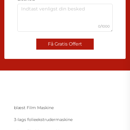
0/1000
Få Gratis Offert
blæst Film Maskine
3-lags folieekstrudermaskine