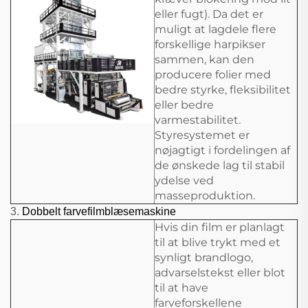
eller fugt). Da det er
muligt at lagdele flere
forskellige harpikser
sammen, kan den
producere folier med
bedre styrke, fleksibilitet
eller bedre
varmestabilitet.
Styresystemet er
nøjagtigt i fordelingen af
de ønskede lag til stabil
ydelse ved
masseproduktion.
3.
Dobbelt farvefilmblæsemaskine
Hvis din film er planlagt
til at blive trykt med et
synligt brandlogo,
advarselstekst eller blot
til at have
farveforskellene