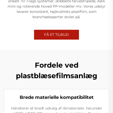
enkelt- til 7-lags systemer, dobbelte farvestripede, ABA
mini og roterende hoved PP-modeller mv. Vores udstyr
leverer konsistent, højkvalitets plastfilm, som
brancheeksperter stoler på.
FÅ ET TILBUD
Fordele ved
plastblæsefilmsanlæg
Brede materielle kompatibilitet
Håndterer et bredt udvalg af råmaterialer, herunder