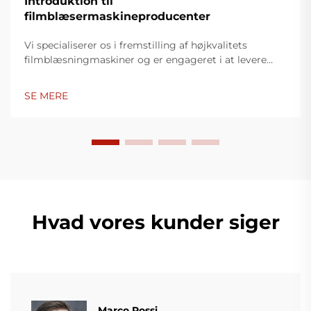
Introduktion til
filmblæsermaskineproducenter
Vi specialiserer os i fremstilling af højkvalitets
filmblæsningmaskiner og er engageret i at levere
innovative løsninger til plastikindpakningsindustrien.
Vores filmblæsningmaskiner anvender avanceret
SE MERE
teknologi, er højtydende, energieffektive og stabile,
og er egnet til produktion af forskellige typer
plastfilm.
Hvad vores kunder siger
Marco Rossi