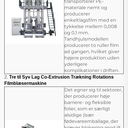
transporterer PE-
materiale nemt og
producerer
enkeltlagsfilm med en
tykkelse mellem 0,008
og 0,1 mm.
Tandhjulsmodellen
producerer to ruller film
ad gangen, hvilket giver
højere produktion uden
yderligere
komplikationer i driften.
2.
Tre til Syv Lag Co-Extrusion Trækning Rotations
Filmblæsermaskine
Det egner sig til sektorer,
der producerer høje
barriere- og fleksible
folier, som er særligt
alsidige (især
fødevareemballage, der
kræver blokering mod ilt