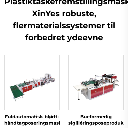
Plastiktaskefremstillingsmask
XinYes robuste,
flermaterialssystemer til
forbedret ydeevne
Fuldautomatisk blødt-
Bueformedig
håndtagposeringsmaskine
sigilléringsposeproduk