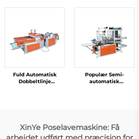
Fuld Automatisk
Populær Semi-
Dobbeltlinje
automatisk
Højhastighedsplastik
Plastikposer Maskine
T-shirt Sak Produktion
Handel Tøjpose
Maskine
Maskine Polyeten
Tøjpose Maskine
XinYe Poselavemaskine: Få
arbejdet udført med præcision for