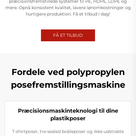
præcisionsfremstillede systemer til PE, HDPE, LDPE og
mere. Opnå konsistent kvalitet, lavere lønomkostninger og
hurtigere produktion. Få et tilbud i dag!
FÅ ET TILBUD
Fordele ved polypropylen
posefremstillingsmaskine
Præcisionsmaskinteknologi til dine
plastikposer
T-shirtposer, tre-sealed bobleposer og ikke-udstrakte