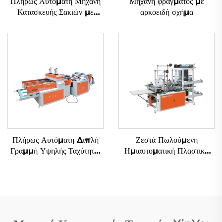
Πλήρως Αυτόματη Μηχανή
Μηχανή φράγματος με
Κατασκευής Σακιών με
αρκοειδή σχήμα
Μαλακά Επιχειρήματα
Πλήρως Αυτόματη Διπλή
Ζεστά Πωλούμενη
Γραμμή Υψηλής Ταχύτητας
Ημιαυτοματική Πλαστική
Μηχανή Κατασκευής Σακιών
Τσαντ Φτιάχνουσα Μηχανή
από Πλαστικά με Εικόνα T-
Αγορά Τσαντ Μηχανή
shirt
Polythene Τσαντ
Φτιάχνουσα Μηχανή