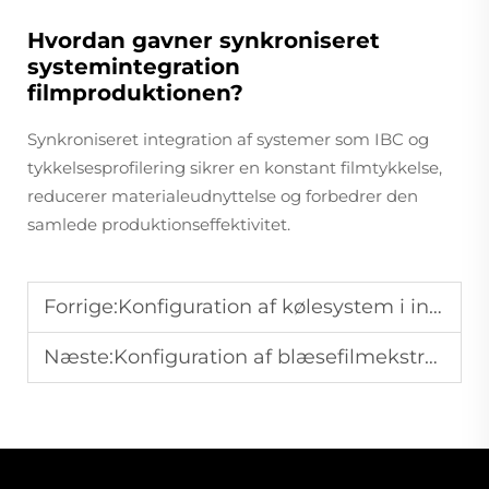
Hvordan gavner synkroniseret
systemintegration
filmproduktionen?
Synkroniseret integration af systemer som IBC og
tykkelsesprofilering sikrer en konstant filmtykkelse,
reducerer materialeudnyttelse og forbedrer den
samlede produktionseffektivitet.
Forrige:
Konfiguration af kølesystem i industrielle filmblæselinjer
Næste:
Konfiguration af blæsefilmekstrudere til ensartet og højtkvalitet plastfilmproduktion