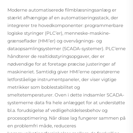
Moderne automatiserede filmblæsningsanlæg er
stærkt afhængige af en automatiseringsstack, der
integrerer tre hovedkomponenter: programmerbare
logiske styringer (PLC’er), menneske-maskine-
grænseflader (HMI’er) og overvågnings- og
dataopsamlingsystemer (SCADA-systemer). PLC’erne
håndterer de realtidsstyringsopgaver, der er
nødvendige for at foretage præcise justeringer af
maskineriet. Samtidig giver HMI’erne operatørerne
letforståelige instrumentpaneler, der viser vigtige
metrikker som boblestabilitet og
smeltetemperaturer. Oven i dette indsamler SCADA-
systemerne data fra hele anlægget for at understøtte
bl.a. forudsigelse af vedligeholdelsesbehov og
procesoptimering. Når disse lag fungerer sammen på
en problemfri måde, reduceres