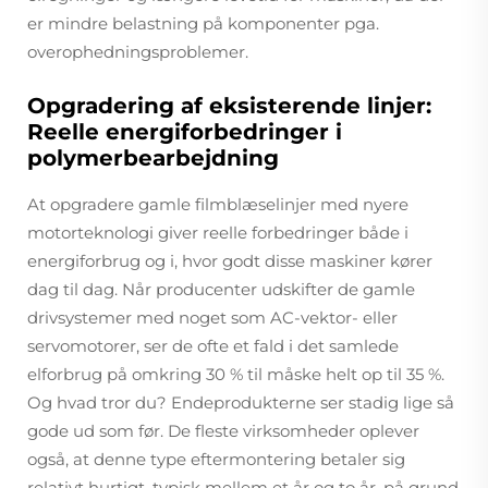
er mindre belastning på komponenter pga.
overophedningsproblemer.
Opgradering af eksisterende linjer:
Reelle energiforbedringer i
polymerbearbejdning
At opgradere gamle filmblæselinjer med nyere
motorteknologi giver reelle forbedringer både i
energiforbrug og i, hvor godt disse maskiner kører
dag til dag. Når producenter udskifter de gamle
drivsystemer med noget som AC-vektor- eller
servomotorer, ser de ofte et fald i det samlede
elforbrug på omkring 30 % til måske helt op til 35 %.
Og hvad tror du? Endeprodukterne ser stadig lige så
gode ud som før. De fleste virksomheder oplever
også, at denne type eftermontering betaler sig
relativt hurtigt, typisk mellem et år og to år, på grund