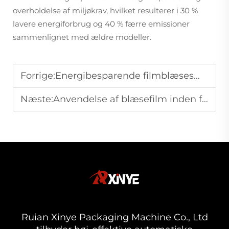
overholdelse af miljøkrav, hvilket resulterer i 30 %
lavere energiforbrug og 40 % færre emissioner
sammenlignet med ældre modeller.
Forrige:
Energibesparende filmblæsesæt — pålidelig ydelse til PE-film bearbejdning
Næste:
Anvendelse af blæsefilm inden for fødevareemballage, landbrug og industri
Ruian Xinye Packaging Machine Co., Ltd