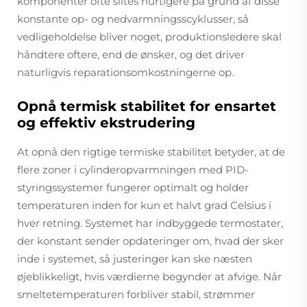
komponenter ofte slites hurtigere på grund af disse
konstante op- og nedvarmningsscyklusser, så
vedligeholdelse bliver noget, produktionsledere skal
håndtere oftere, end de ønsker, og det driver
naturligvis reparationsomkostningerne op.
Opnå termisk stabilitet for ensartet
og effektiv ekstrudering
At opnå den rigtige termiske stabilitet betyder, at de
flere zoner i cylinderopvarmningen med PID-
styringssystemer fungerer optimalt og holder
temperaturen inden for kun et halvt grad Celsius i
hver retning. Systemet har indbyggede termostater,
der konstant sender opdateringer om, hvad der sker
inde i systemet, så justeringer kan ske næsten
øjeblikkeligt, hvis værdierne begynder at afvige. Når
smeltetemperaturen forbliver stabil, strømmer