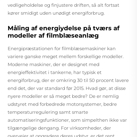
vedligeholdelse og finjustere driften, så alt fortsat
kører smidigt uden unødigt energiforbrug.
Måling af energiydelse på tværs af
modeller af filmblæseanlæg
Energipræstationen for filmblæsemaskiner kan
variere ganske meget mellem forskellige modeller.
Moderne maskiner, der er designet med
energieffektivitet i tankerne, har typisk et
energiforbrug, der er omkring 30 til 50 procent lavere
end det, der var standard før 2015. Hvad gør, at disse
nyere modeller er så meget bedre? De er nemlig
udstyret med forbedrede motorsystemer, bedre
temperaturregulering samt smarte
automatiseringsfunktioner, som simpelthen ikke var
tilgængelige dengang. For virksomheder, der
overvejer at opgradere deres udstyr, er det rent