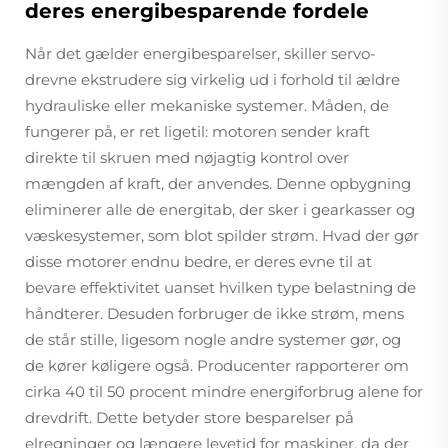
deres energibesparende fordele
Når det gælder energibesparelser, skiller servo-
drevne ekstrudere sig virkelig ud i forhold til ældre
hydrauliske eller mekaniske systemer. Måden, de
fungerer på, er ret ligetil: motoren sender kraft
direkte til skruen med nøjagtig kontrol over
mængden af kraft, der anvendes. Denne opbygning
eliminerer alle de energitab, der sker i gearkasser og
væskesystemer, som blot spilder strøm. Hvad der gør
disse motorer endnu bedre, er deres evne til at
bevare effektivitet uanset hvilken type belastning de
håndterer. Desuden forbruger de ikke strøm, mens
de står stille, ligesom nogle andre systemer gør, og
de kører køligere også. Producenter rapporterer om
cirka 40 til 50 procent mindre energiforbrug alene for
drevdrift. Dette betyder store besparelser på
elregninger og længere levetid for maskiner, da der