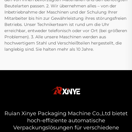
Beutelarten passen. 2. Wir übernehmen alles – von der
Inbetriebnahme der Maschinen und der Schulung Ihrer
Mitarbeiter bis hin zur Gewährleistung ihres störungsfreien
Betriebs. Unser Technikerteam ist rund um die Uhr
erreichbar, entweder telefonisch oder vor Ort (bei größeren
Problemen). 3. Alle unsere Maschinen werden aus
hochwertigem Stahl und Verschleißteilen hergestellt, die
langlebig sind. Sie halten mehr als 10 Jahre.
Ruian Xinye Packaging Machine Co.,Ltd bietet
hoch-effiziente automatische
Verpackungslösungen für verschiedene