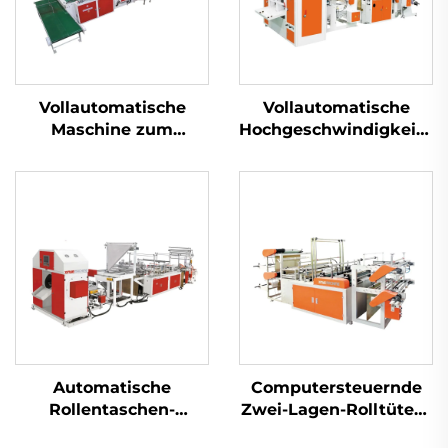
Vollautomatische
Vollautomatische
Maschine zum
Hochgeschwindigkeits-
Herstellen von
Rollentaschen-
Taschen mit weichem
Maschine
Griff
Automatische
Computersteuernde
Rollentaschen-
Zwei-Lagen-Rolltüten-
Maschine mit
Maschine für Trag-