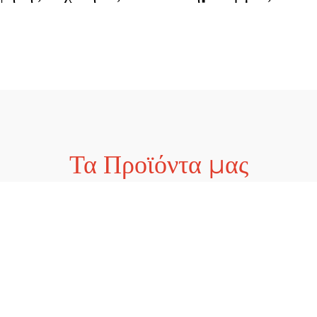
χανή Κατασκευής
Συνάρτηση
κιών με Κεντρικό
Κλωστοπλέξιμ
Καταδύτη
Τα Προϊόντα μας