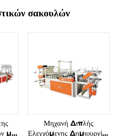
τικών σακουλών
της
Μηχανή Διπλής
ών με
Ελεγχόμενης Δημιουργίας