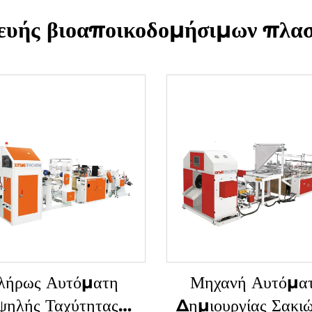
ευής βιοαποικοδομήσιμων πλασ
λήρως Αυτόματη
Μηχανή Αυτόμα
ψηλής Ταχύτητας
Δημιουργίας Σακι