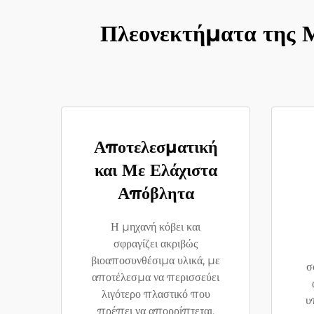
Πλεονεκτήματα της 
Αποτελεσματική
και Με Ελάχιστα
Απόβλητα
Η μηχανή κόβει και
σφραγίζει ακριβώς
βιοαποσυνθέσιμα υλικά, με
σ
αποτέλεσμα να περισσεύει
λιγότερο πλαστικό που
υ
πρέπει να απορρίπτεται.