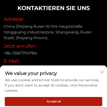
KONTAKTIEREN SIE UNS
Adresse:
China Zhejiang Ruian Nr.104 Hauptstraße
Yongguang Industriezone, Shangwang, Ruian
Stadt, Zhejiang Provinz.
Jetzt anrufen:
+86-13967700784
E-Mail:
[email protected]
We value your privacy
We use cookies and similar tools to provide our services.
If you don't want to accept all cookies, click Personalize
Urheberrecht © 2025 Ruian Xinye Packaging Machine
cookies.
Co.,Ltd |
Datenschutzrichtlinie
Accept all