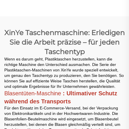
für die Herstellung
für die Herstellung
von Plastik-T-Shirt-
von Plastik-T-Shirt-
Beuteln
Beuteln
XinYe Taschenmaschine: Erledigen
Sie die Arbeit präzise – für jeden
Taschentyp
Wenn es darum geht, Plastiktaschen herzustellen, kann die
richtige Maschine den Unterschied ausmachen. Die Serie der
Plastiktaschen-Maschinen von XinYe wurde speziell entwickelt,
um genau den Taschentyp zu produzieren, den Sie benötigen. So
können Sie auf effiziente Weise Taschen herstellen, die Qualität
und optimale Ergebnisse für Ihr Unternehmen gewährleisten.
Blasentüten-Maschine
: Ultimativer Schutz
während des Transports
Für den Einsatz im E-Commerce-Versand, bei der Verpackung
von Elektronikartikeln und in der Hochwertwaren-Industrie. Die
Blasenfolien-Beutelmaschine wird eingesetzt, um Blasenbeutel
herzustellen, bei denen die Blasen gleichmäßig verteilt sind, um