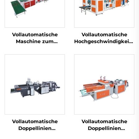
Vollautomatische
Vollautomatische
Maschine zum
Hochgeschwindigkeits-
Herstellen von
Maschine zur
Taschen mit weichem
Herstellung von
Griff
Kernlos-Rolltaschen
Vollautomatische
Vollautomatische
Doppellinien
Doppellinien
Superhochgeschwindigkeitsmaschine
Hochgeschwindigkeitsm