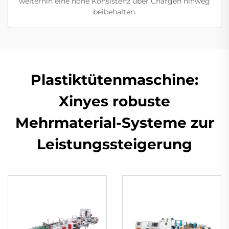
weiterhin eine hohe Konsistenz über Chargen hinweg
beibehalten.
Plastiktütenmaschine:
Xinyes robuste
Mehrmaterial-Systeme zur
Leistungssteigerung