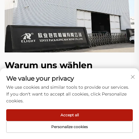
Warum uns wählen
We value your privacy
1) Expertise: Wir konzentrieren uns darauf, Anlagen zur
Herstellung von Kunststoffbeuteln zu bauen und reale
We use cookies and similar tools to provide our services.
Probleme auf Ihrer Produktionslinie (Verstopfungen, Abfall)
If you don't want to accept all cookies, click Personalize
bei Tausenden von Betrieben zu lösen.
cookies.
2) Neueste Technologie: Unser Design hat sich über
mehrere Jahre entwickelt. Jährlich setzen wir
Accept all
Verbesserungen um – bei Steuerungen, stabileren
Bauteilen und weniger Ausfallzeiten. Unsere Anlagen
Personalize cookies
wachsen mit Ihrer Produktion mit.
3) Laufende Unterstützung: Wir bieten Schulungen vor Ort,