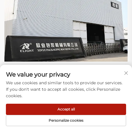
Γιατί να μας επιλέξετε
We value your privacy
We use cookies and similar tools to provide our services.
1) Εμπειρογνωμοσύνη: Εστιάζουμε στην κατασκευή εξοπλισμού για
If you don't want to accept all cookies, click Personalize
πλαστικές σακούλες και στην επίλυση πραγματικών προβλημάτων
cookies.
στη γραμμή παραγωγής σας (εμπλοκές, απόβλητα) για χιλιάδες
εφαρμογές.
Accept all
2) Νεότερη Τεχνολογία: Η σχεδίασή μας καλύπτει πολλά χρόνια,
κάνουμε βελτιώσεις κάθε χρόνο, προχωρώντας στον έλεγχο, σε πιο
Personalize cookies
ανθεκτικά εξαρτήματα και σε λιγότερες διακοπές. Ο εξοπλισμός μας
μεγαλώνει μαζί με την παραγωγή σας.