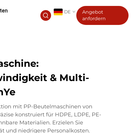
ten
DE
Angebot
anfordern
schine:
ndigkeit & Multi-
inYe
uktion mit PP-Beutelmaschinen von
räzise konstruiert für HDPE, LDPE, PE-
bare Materialien. Erzielen Sie
ät und niedrigere Personalkosten.