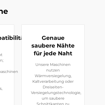
ne
tibilität
Genaue
saubere Nähte
für jede Naht
ht
n;
Unsere Maschinen
nutzen
maschinen
Wärmversiegelung,
Kaltverarbeitung oder
Dreiseiten-
s,
Versiegelungstechnologie,
um saubere
Schnittkanten zu