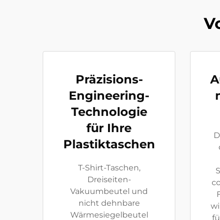
V
Präzisions-
A
Engineering-
Technologie
für Ihre
D
Plastiktaschen
T-Shirt-Taschen,
S
Dreiseiten-
c
Vakuumbeutel und
nicht dehnbare
wi
Wärmesiegelbeutel
fü