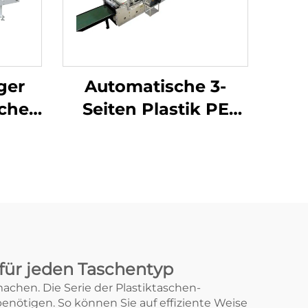
ger
Automatische 3-
che
Seiten Plastik PE
chine
Luftblasefolie-
nmaschine
Taschenmachmaschine
ne
 für jeden Taschentyp
achen. Die Serie der Plastiktaschen-
enötigen. So können Sie auf effiziente Weise