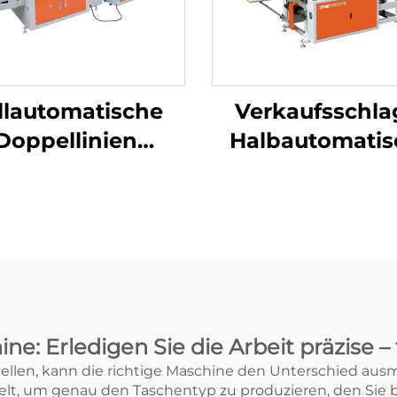
llautomatische
Verkaufsschla
Doppellinien
Halbautomatis
smaschine
geschwindigkeitsmaschine
Plastiktütenmas
 die Herstellung
Einkaufstasche
 Plastik-T-Shirt-
Polythen-
Beuteln
Tütenmaschi
e: Erledigen Sie die Arbeit präzise –
llen, kann die richtige Maschine den Unterschied ausm
lt, um genau den Taschentyp zu produzieren, den Sie b