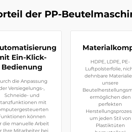
orteil der PP-Beutelmaschi
utomatisierung
Materialkompa
mit Ein-Klick-
HDPE, LDPE, PE-
Bedienung
Luftpolsterfolie, nic
dehnbare Materialie
urch die Anpassung
unsere
der Versiegelungs-,
Beutelherstellungs
Schneide- und
ermöglichen den
tanzfunktionen mit
perfekten
omputergesteuerten
Herstellungsprozes
Funktionen können
um jeden Stil von
r die manuelle Arbeit
Plastiktüten
r Ihre Mitarbeiter bei