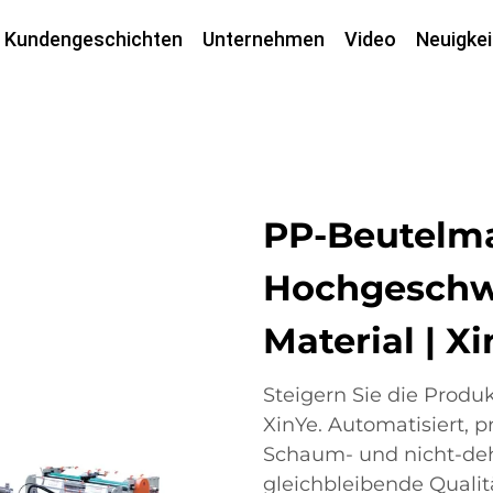
Kundengeschichten
Unternehmen
Video
Neuigkei
PP-Beutelma
Hochgeschwi
Material | X
Steigern Sie die Prod
XinYe. Automatisiert, p
Schaum- und nicht-dehn
gleichbleibende Qualit