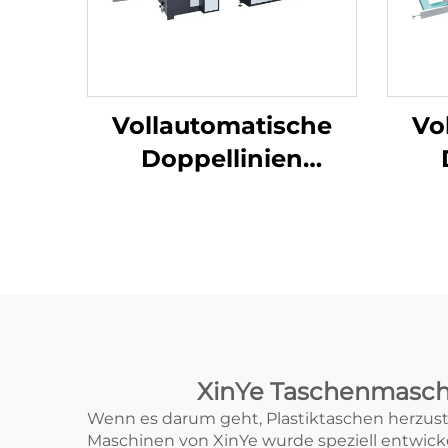
Vollautomatische
Vo
Doppellinien
Superhochgeschwindigkeit
Hoch
für die Herstellung
für
von Plastik-T-Shirt-
von
Beuteln
XinYe Taschenmaschin
Wenn es darum geht, Plastiktaschen herzuste
Maschinen von XinYe wurde speziell entwicke