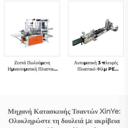
Διπλές Γραμμές και
από Πλαστικά με Εικόνα T-
Υπερυψηλή Ταχύτητα
shirt
Ζεστά Πωλούμενη
Αυτοματική 3 πλευρές
Ημιαυτοματική Πλαστική
Πλαστικό Φίλμ PE
Τσαντ Φτιάχνουσα Μηχανή
Αεροστικό Φιλμ Σάκου
Αγορά Τσαντ Μηχανή
Φτιάχνουσα Μηχανή
Polythene Τσαντ
Φτιάχνουσα Μηχανή
Μηχανή Κατασκευής Τσαντών XinYe:
Ολοκληρώστε τη δουλειά με ακρίβεια