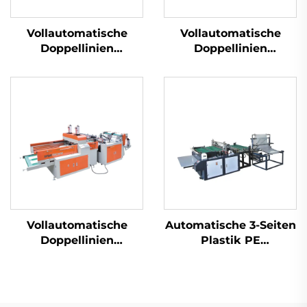
Vollautomatische
Vollautomatische
Doppellinien
Doppellinien
Superhochgeschwindigkeitsmaschine
Hochgeschwindigkeitsm
für die Herstellung
für die Herstellung
von Plastik-T-Shirt-
von Plastik-T-Shirt-
Beuteln
Beuteln
Vollautomatische
Automatische 3-Seiten
Doppellinien
Plastik PE
Hochgeschwindigkeitsmaschine
Luftblasefolie-
für die Herstellung
Taschenmachmaschine
von Plastik-T-Shirt-
Beuteln