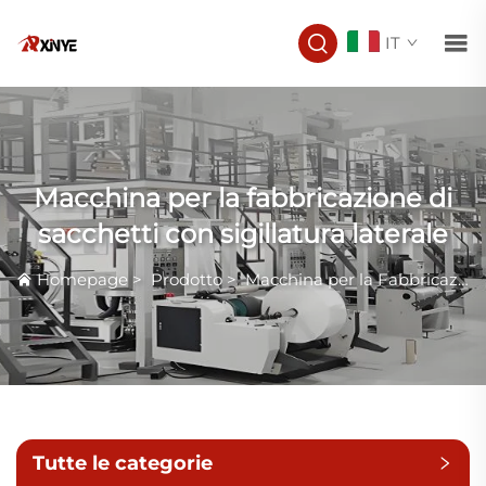
IT
Macchina per la fabbricazione di
sacchetti con sigillatura laterale
Homepage
>
Prodotto
>
Macchina per la Fabbricazione di Sacchi
Tutte le categorie