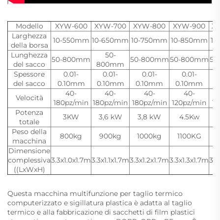
Modello
XYW-600
XYW-700
XYW-800
XYW-900
X
Larghezza
10-550mm
10-650mm
10-750mm
10-850mm
10
della borsa
Lunghezza
50-
50-800mm
50-800mm
50-800mm
50
del sacco
800mm
Spessore
0.01-
0.01-
0.01-
0.01-
del sacco
0.10mm
0.10mm
0.10mm
0.10mm
0
40-
40-
40-
40-
Velocità
180pz/min
180pz/min
180pz/min
120pz/min
12
Potenza
3KW
3,6 kW
3,8 kW
4.5Kw
totale
Peso della
800kg
900kg
1000kg
1100KG
macchina
Dimensione
complessiva
3.3x1.0x1.7m
3.3x1.1x1.7m
3.3x1.2x1.7m
3.3x1.3x1.7m
3.3
((LxWxH)
Questa macchina multifunzione per taglio termico
computerizzato e sigillatura plastica è adatta al taglio
termico e alla fabbricazione di sacchetti di film plastici