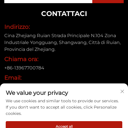
CONTATTACI
Indirizzo:
Cina Zhejiang Ruian Strada Principale N.104 Zona
Industriale Yongguang, Shangwang, Città di Ruian,
Provincia del Zhejiang.
Chiama ora:
+86-13967700784
Email:
[email protected]
We value your privacy
We use cookies and similar tools to provide our services.
If you don't want to accept all cookies, click Personalize
Copyright © 2025 Ruian Xinye Packaging Machine Co.,Ltd |
cookies.
Informativa sulla privacy
Accept all