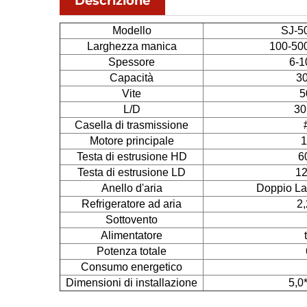
Descrizione
Modello
SJ-5
Larghezza manica
100-500
Spessore
6-1
Capacità
30
Vite
5
L/D
30
Casella di trasmissione
Motore principale
1
Testa di estrusione HD
6
Testa di estrusione LD
12
Anello d'aria
Doppio La
Refrigeratore ad aria
2,
Sottovento
Alimentatore
Potenza totale
Consumo energetico
Dimensioni di installazione
5,0