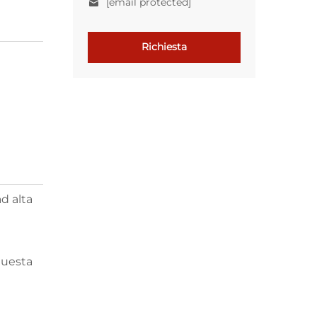
[email protected]
Richiesta
ad alta
questa