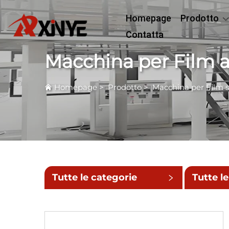
Homepage
Prodotto
Contatta
Macchina per Film a
Homepage
>
Prodotto
>
Macchina per Film so
Tutte le categorie
Tutte le
sottoca