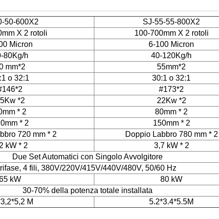
0-50-600X2
SJ-55-55-800X2
mm X 2 rotoli
100-700mm X 2 rotoli
00 Micron
6-100 Micron
-80Kg/h
40-120Kg/h
0 mm*2
55mm*2
:1 o 32:1
30:1 o 32:1
#146*2
#173*2
5Kw *2
22Kw *2
0mm * 2
80mm * 2
0mm * 2
150mm * 2
bbro 720 mm * 2
Doppio Labbro 780 mm * 2
2 kW * 2
3,7 kW * 2
Due Set Automatici con Singolo Avvolgitore
trifase, 4 fili, 380V/220V/415V/440V/480V, 50/60 Hz
65 kW
80 kW
30-70% della potenza totale installata
*3,2*5,2 M
5.2*3.4*5.5M