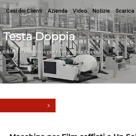
Casi dei Clienti
Azienda
Video
Notizie
Scarica
 Testa Doppia
ffiatosi
>
Macchina per Film a Testa Doppia
tegorie