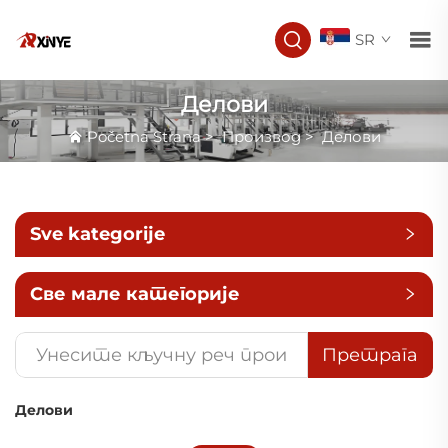
SR
Делови
Početna Strana
>
Производ
>
Делови
Sve kategorije
Све мале категорије
Претрага
Делови