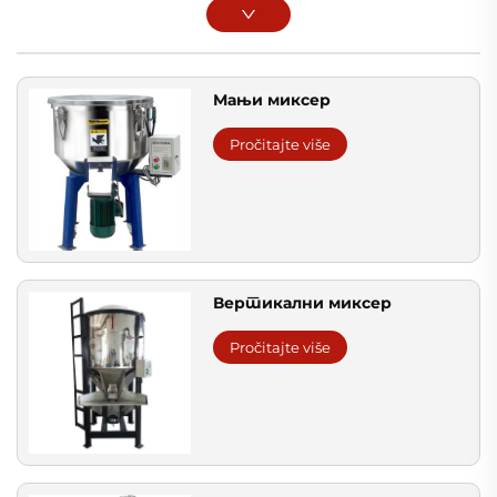
Мањи миксер
Pročitajte više
Вертикални миксер
Pročitajte više