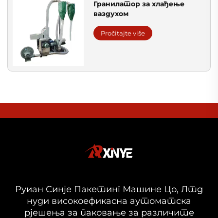
Гранилатор за хлађење
ваздухом
Pročitajte više
Руиан Синје Пакетинг Машине Цо, Лтд
нуди високоефикасна аутоматска
рјешења за паковање за различите