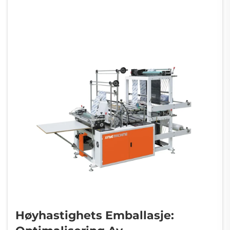
bryter ned de...
Høyhastighets Emballasje: