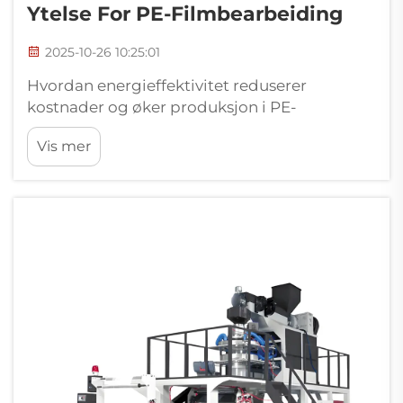
Ytelse For PE-Filmbearbeiding
2025-10-26 10:25:01
Hvordan energieffektivitet reduserer
kostnader og øker produksjon i PE-
filmproduksjon. Innvirkning av
Vis mer
energieffektive systemer på driftskostnader
og bærekraft. Filmblåsemaskiner som sparer
energi, kan redusere driftsutgifter med alt fra
18 til 32 prosent...