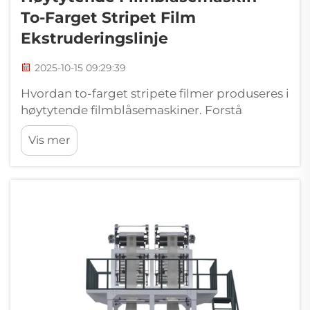
To-Farget Stripet Film
Ekstruderingslinje
2025-10-15 09:29:39
Hvordan to-farget stripete filmer produseres i
høytytende filmblåsemaskiner. Forstå
prosessen for blåst filmekstrudering for
Vis mer
mønsterede produkter. Filmblåsemaskiner
med høy ytelse lager de karakteristiske to-
farget stripete filmene gjennom...