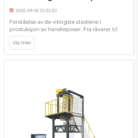
2025-09-16 22:33:30
Forståelse av de viktigste stadiene i
produksjon av handleposer. Fra råvarer til
ferdig produkt: Oversikt over arbeidsflyten i
Vis mer
produksjon av handleposer. Produksjon av
handleposer omformer råplast eller
papirmasse til de posene vi ser på
butikkhyller th...