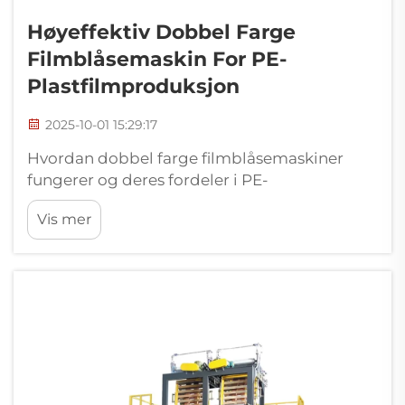
Høyeffektiv Dobbel Farge
Filmblåsemaskin For PE-
Plastfilmproduksjon
2025-10-01 15:29:17
Hvordan dobbel farge filmblåsemaskiner
fungerer og deres fordeler i PE-
filmproduksjon Hva er en dobbel farge
Vis mer
filmblåsemaskin? Dobbeltfarge
filmblåsemaskiner arbeider med co-
ekstruderingsteknologi for å lage PE-filmer
som har to separate lag. Hvert...