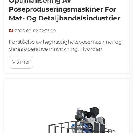
Optimalisering Av
Poseproduseringsmaskiner For
Mat- Og Detaljhandelsindustrier
2025-09-02 22:33:09
Forståelse av høyhastighetsposemaskiner og
deres operative innvirkning. Hvordan
automatiserte poseproduserte maskiner
Vis mer
muliggjør høyhastighetsinnpakking. Dagens
poseproduserte utstyr kan produsere
omtrent 3 400 poser i timen takket være
avanserte servo-drev...