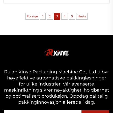
tekstiler og andre felt. Under
produksjonsprosessen er riktig innstilling av
PP-filmens blåsingsprosess avgjørende for å
Forrige
1
2
3
4
5
Neste
sikre jevn tykkelse og optimal kvalitet på
filmen.
Ruian Xinye Packaging Machine Co., Ltd tilbyr
høyeffektive automatiske pakkingløsninger
for ulike industrier. Vår avanserte
maskinriktning sikrer nøyaktighet, holdbarhet
og optimalisert produksjon. Oppdag pålitelig
pakkinginnovasjon allerede i dag.