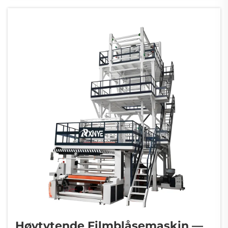
dem til lange ruller med plast...
Høytytende Filmblåsemaskin —