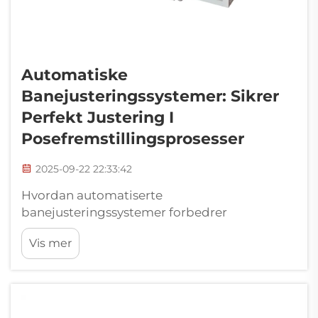
Automatiske
Banejusteringssystemer: Sikrer
Perfekt Justering I
Posefremstillingsprosesser
2025-09-22 22:33:42
Hvordan automatiserte
banejusteringssystemer forbedrer
sanntidsjustering i poseproduksjon.
Vis mer
Sanntidskontroll av lateral avvik i film og
underlagmaterialer. Automatiserte
banejusteringssystemer bidrar til å fjerne
irriterende justeringsproblemer fordi ...