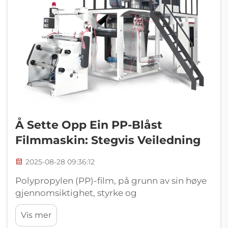
Å Sette Opp Ein PP-Blåst
Filmmaskin: Stegvis Veiledning
2025-08-28 09:36:12
Polypropylen (PP)-film, på grunn av sin høye
gjennomsiktighet, styrke og
varmebestandighet, brukes mye i
Vis mer
matvareemballasje, dagligvarer, legemidler,