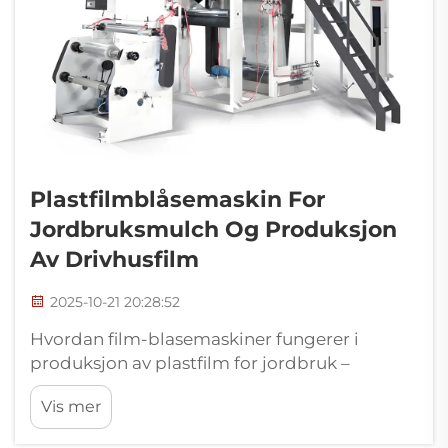
Plastfilmblåsemaskin For
Jordbruksmulch Og Produksjon
Av Drivhusfilm
2025-10-21 20:28:52
Hvordan film-blasemaskiner fungerer i
produksjon av plastfilm for jordbruk –
grunnleggende mekanikk i plastfilm-
Vis mer
produksjonsutstyr. Film-blasemaskiner tar
disse små polymerkornene og omformer