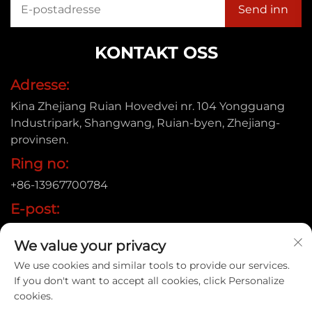
KONTAKT OSS
Adresse:
Kina Zhejiang Ruian Hovedvei nr. 104 Yongguang
Industripark, Shangwang, Ruian-byen, Zhejiang-
provinsen.
Ring no:
+86-13967700784
E-post:
[email protected]
We value your privacy
We use cookies and similar tools to provide our services.
If you don't want to accept all cookies, click Personalize
Opphavsrett © 2025 Ruian Xinye Packaging Machine Co.,
cookies.
Ltd |
Personvernpolicy