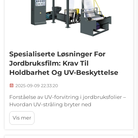
Spesialiserte Løsninger For
Jordbruksfilm: Krav Til
Holdbarhet Og UV-Beskyttelse
2025-09-09 22:33:20
Forståelse av UV-forvitring i jordbruksfolier –
Hvordan UV-stråling bryter ned
polymerkjeder i jordbruksfolier Når
Vis mer
ultraviolett lys treffer plastfolier til bruk i
jordbruket, setter det i gang en kjemisk
reaksjon kalt foto-oksidasjon. UV-strålingen