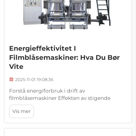
Energieffektivitet I
Filmblåsemaskiner: Hva Du Bør
Vite
2025-11-01 19:08:36
Forstå energiforbruk i drift av
filmblåsemaskiner Effekten av stigende
energikostnader på produksjon av blåst film
Vis mer
Stigende energikostnader rammer
driftsbudsjettene hardt i produksjon av blåst
film, spesielt siden de store film...