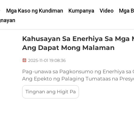
Mga Kaso ng Kundiman
Kumpanya
Video
Mga B
gnayan
Kahusayan Sa Enerhiya Sa Mga 
Ang Dapat Mong Malaman
2025-11-01 19:08:36
Pag-unawa sa Pagkonsumo ng Enerhiya sa 
Ang Epekto ng Palaging Tumataas na Presy
Film Ang patuloy na pagtaas ng gastos sa 
Tingnan ang Higit Pa
operasyonal na badyet sa produksyon ng blo
film...