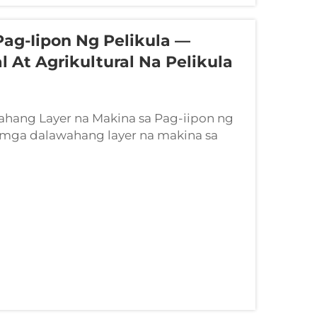
ag-Iipon Ng Pelikula —
l At Agrikultural Na Pelikula
ahang Layer na Makina sa Pag-iipon ng
 mga dalawahang layer na makina sa
8–35% na mas mataas na output kumpara
uloy na pinananatili ang tumpak na
ayan na ito mula sa fou...