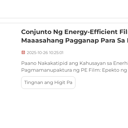
Conjunto Ng Energy-Efficient F
Maaasahang Pagganap Para Sa P
2025-10-26 10:25:01
Paano Nakakatipid ang Kahusayan sa Enerh
Pagmamanupaktura ng PE Film: Epekto ng 
Gastos sa Operasyon at Pagpapatuloy ng P
Tingnan ang Higit Pa
ng pelikula na nakakatipid ng enerhiya ay
operasyon mula 18 hanggang 32 porsyento..