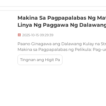
Makina Sa Pagpapalabas Ng Mat
Linya Ng Paggawa Ng Dalawang 
2025-10-15 09:29:39
Paano Ginagawa ang Dalawang Kulay na Str
Makina sa Pagpapalabas ng Pelikula: Pag-u
Extrusion para sa Patterned na Output. An
Tingnan ang Higit Pa
pelikula na may kakayahang mataas na outp
dalawang kulay na striped films sa pamamag