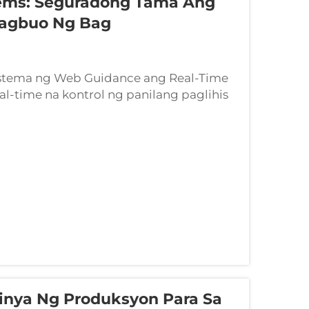
ems: Seguradong Tama Ang
Pagbuo Ng Bag
stema ng Web Guidance ang Real-Time
l-time na kontrol ng panilang paglihis
s. Ang automated na mga sistema ng web
-bisa ang mga nakakaabala na isyu sa
nya Ng Produksyon Para Sa