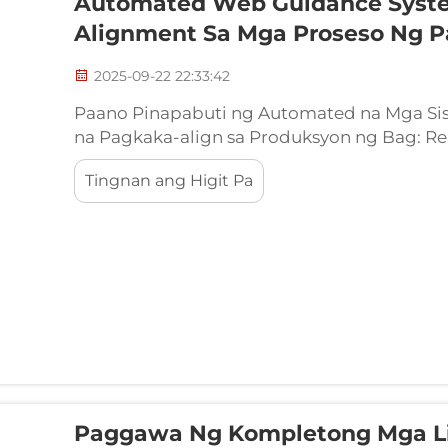
Automated Web Guidance Syst
Alignment Sa Mga Proseso Ng 
2025-09-22 22:33:42
Paano Pinapabuti ng Automated na Mga Si
na Pagkaka-align sa Produksyon ng Bag: Rea
sa pelikula at mga substrate na materyale
Tingnan ang Higit Pa
guidance ay tumutulong upang mapawalang
pagkaka-align dahil...
Paggawa Ng Kompletong Mga Li