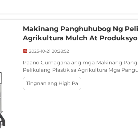
Makinang Panghuhubog Ng Pelik
Agrikultura Mulch At Produksy
2025-10-21 20:28:52
Paano Gumagana ang mga Makinang Panghu
Pelikulang Plastik sa Agrikultura Mga Pa
Panghuhubog ng Pelikula sa Kagamitang Pa
Tingnan ang Higit Pa
Ang mga makinang panghuhubog ng pelikul
na polymer at ginagawang mahabang mga sh