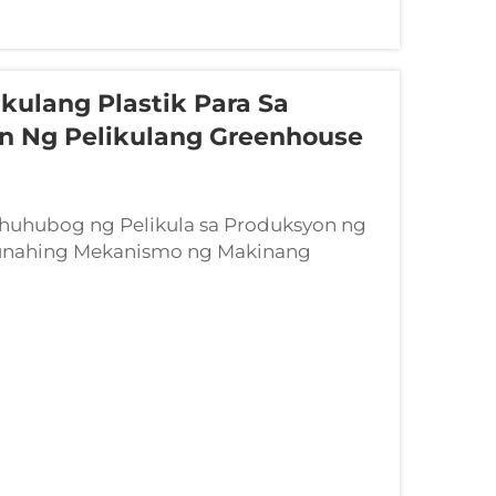
ulang Plastik Para Sa
on Ng Pelikulang Greenhouse
hubog ng Pelikula sa Produksyon ng
ngunahing Mekanismo ng Makinang
ng-produksyon ng Pelikulang Plastik
a ay kumuha ng mga maliit na pellet
eet ng plastik...