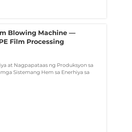
ilm Blowing Machine —
E Film Processing
iya at Nagpapataas ng Produksyon sa
mga Sistemang Hem sa Enerhiya sa
roduksyon. Ang mga makina sa pag-iipon
 maaaring bawasan ang mga gastos sa
.