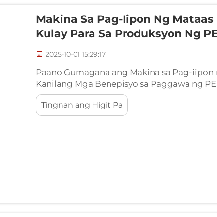
Makina Sa Pag-Iipon Ng Mataa
Kulay Para Sa Produksyon Ng PE
2025-10-01 15:29:17
Paano Gumagana ang Makina sa Pag-iipon n
Kanilang Mga Benepisyo sa Paggawa ng PE 
dalawang kulay na pelikula? Ang mga makin
Tingnan ang Higit Pa
gumagana gamit ang teknolohiyang co-ext
na may dalawang magkahiwalay na layer. Sa