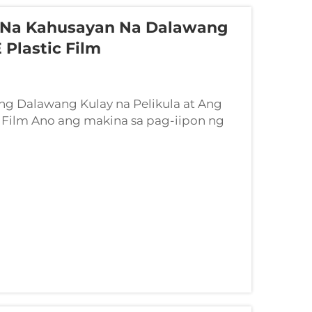
s Na Kahusayan Na Dalawang
 Plastic Film
g Dalawang Kulay na Pelikula at Ang
Film Ano ang makina sa pag-iipon ng
a sa pag-iipon ng dalawang kulay ay
rusion upang makalikha ng mga PE film
 bawat...