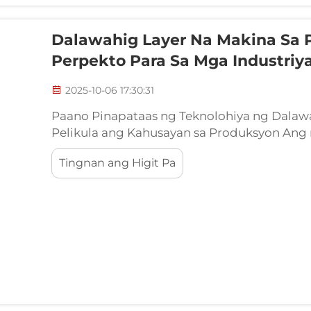
Dalawahig Layer Na Makina Sa P
Perpekto Para Sa Mga Industriya
2025-10-06 17:30:31
Paano Pinapataas ng Teknolohiya ng Dalaw
Pelikula ang Kahusayan sa Produksyon Ang
pag-iipon ng pelikula ay nakakamit ang 1
Tingnan ang Higit Pa
sa mga solong layer na sistema habang pat
kontrol sa materyal. Nanggagaling ang kahus