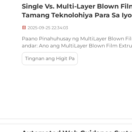
Single Vs. Multi-Layer Blown Fil
Tamang Teknolohiya Para Sa Iy
2025-09-25 22:34:03
Paano Pinahuhusay ng MultiLayer Blown Fi
andar: Ano ang MultiLayer Blown Film Extru
Extrusion, o MLBFE gaya ng karaniwang tawa
Tingnan ang Higit Pa
ang 2 hanggang 11 iba't ibang uri ng polyme.