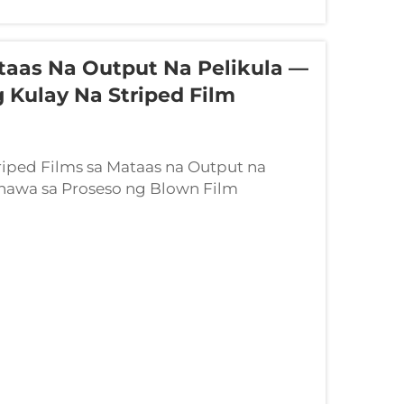
aas Na Output Na Pelikula —
Kulay Na Striped Film
iped Films sa Mataas na Output na
nawa sa Proseso ng Blown Film
g mga makina sa pagpapalabas ng
ut ay lumilikha ng mga natatanging
itan ng...