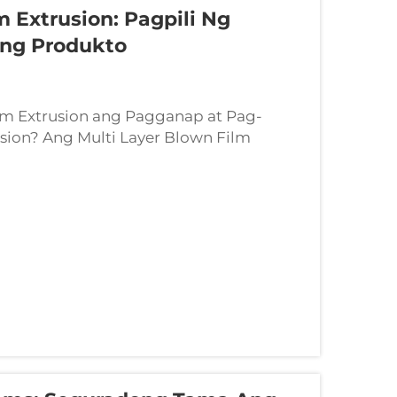
m Extrusion: Pagpili Ng
ong Produkto
lm Extrusion ang Pagganap at Pag-
sion? Ang Multi Layer Blown Film
g dito sa industriya, ay pinagsasama
..