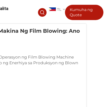
alita
TL
Kumuha ng
Quote
Makina Ng Film Blowing: Ano
Operasyon ng Film Blowing Machine
o ng Enerhiya sa Produksyon ng Blown
enerhiya ay malubhang tumatama sa
wn film, lalo na dahil sa mga malalaking