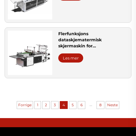
Flerfunksjons
dataskjematermisk
skjermaskin for
poseproduksjon
Les mer
...
Forrige
1
2
3
4
5
6
8
Neste