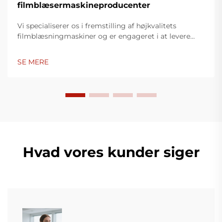
filmblæsermaskineproducenter
Vi specialiserer os i fremstilling af højkvalitets
filmblæsningmaskiner og er engageret i at levere
innovative løsninger til plastikindpakningsindustrien.
Vores filmblæsningmaskiner anvender avanceret
SE MERE
teknologi, er højtydende, energieffektive og stabile,
og er egnet til produktion af forskellige typer
plastfilm.
Hvad vores kunder siger