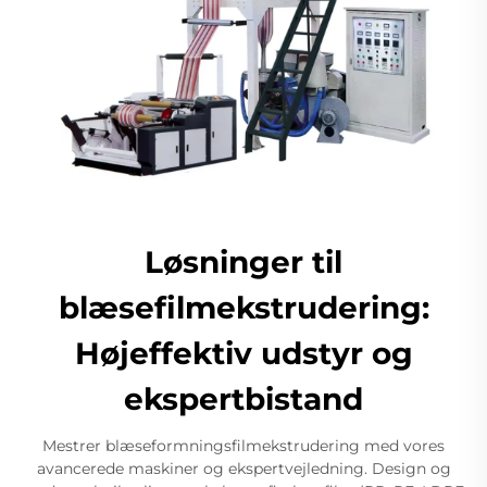
Løsninger til
blæsefilmekstrudering:
Højeffektiv udstyr og
ekspertbistand
Mestrer blæseformningsfilmekstrudering med vores
avancerede maskiner og ekspertvejledning. Design og