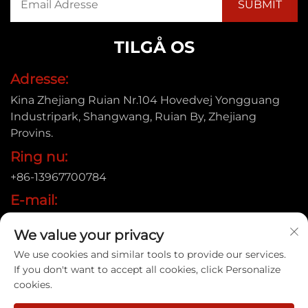
TILGÅ OS
Adresse:
Kina Zhejiang Ruian Nr.104 Hovedvej Yongguang
Industripark, Shangwang, Ruian By, Zhejiang
Provins.
Ring nu:
+86-13967700784
E-mail:
[email protected]
We value your privacy
We use cookies and similar tools to provide our services.
If you don't want to accept all cookies, click Personalize
Copyright © 2025 Ruian Xinye Packaging Machine Co.,Ltd |
cookies.
Privatlivspolitik