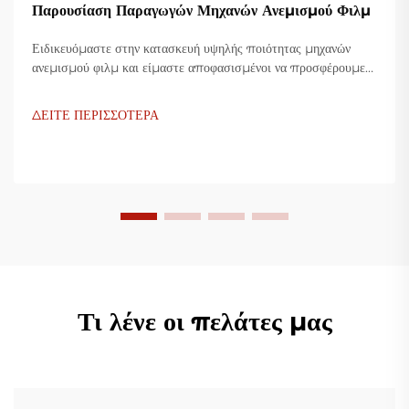
Παρουσίαση Παραγωγών Μηχανών Ανεμισμού Φιλμ
Ειδικευόμαστε στην κατασκευή υψηλής ποιότητας μηχανών
ανεμισμού φιλμ και είμαστε αποφασισμένοι να προσφέρουμε
καινοτόμες λύσεις για τη βιομηχανία πλαστικής συσκευασίας.
Οι μηχανές ανεμισμού φιλμ μας χρησιμοποιούν προηγμένη
ΔΕΙΤΕ ΠΕΡΙΣΣΟΤΕΡΑ
τεχνολογία, είναι υψίστης αποδοτικότητας, οικονομικές και
σταθερές, και είναι προσαρμοσμένες για την παραγωγή
διάφορων πλαστικών φιλμ.
Τι λένε οι πελάτες μας