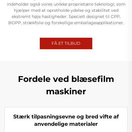
indeholder også vores unikke proprietære teknologi, som
hjælper med at opretholde ydelse og stabilitet ved
ekstremt høje hastigheder. Specielt designet til CPP,
BOPP, strækfolie og forskellige emballageapplikationer.
FÅ ET TILBUD
Fordele ved blæsefilm
maskiner
Stærk tilpasningsevne og bred vifte af
anvendelige materialer