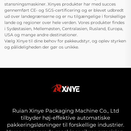
stansningsmaskiner. Xinyes produkter har med succes
gennemført CE- og SGS-certificering og er blevet udbredt
ud over landegrænserne og er nu tilgængelige i forskellige
lande og regioner over hele verden. Vores produkter findes
i Sydøstasien, Mellemøsten, Centralasien, Rusland, Europa,
USA og mange andre destinationer.
Vælg Xinye til dine behov for pakkeudstyr, og oplev styrken
og pålideligheden der gør os unikke.
Ruian Xinye Packaging Machine Co., Ltd
tilbyder høj-effektive automatiske
pakkeringsløsninger til forskellige industrier.