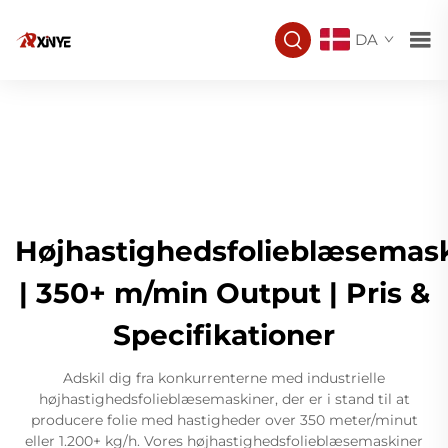
DA
Højhastighedsfolieblæsemas
| 350+ m/min Output | Pris &
Specifikationer
Adskil dig fra konkurrenterne med industrielle
højhastighedsfolieblæsemaskiner, der er i stand til at
producere folie med hastigheder over 350 meter/minut
eller 1.200+ kg/h. Vores højhastighedsfolieblæsemaskiner