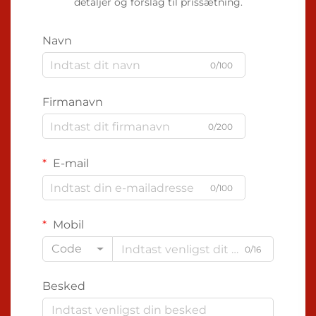
detaljer og forslag til prissætning.
Navn
0/100
Firmanavn
0/200
E-mail
0/100
Mobil
Code
0/16
Besked