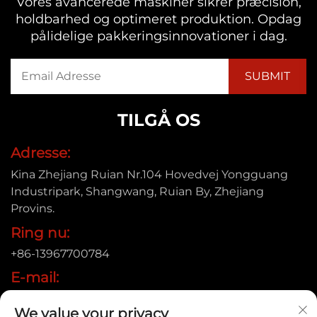
Vores avancerede maskiner sikrer præcision,
holdbarhed og optimeret produktion. Opdag
pålidelige pakkeringsinnovationer i dag.
TILGÅ OS
Adresse:
Kina Zhejiang Ruian Nr.104 Hovedvej Yongguang
Industripark, Shangwang, Ruian By, Zhejiang
Provins.
Ring nu:
+86-13967700784
E-mail:
[email protected]
We value your privacy