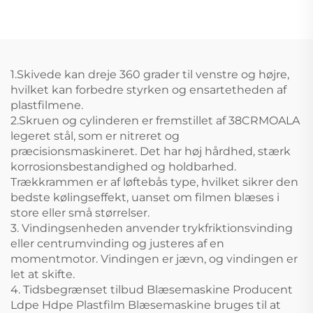
og Offset Tryk
Maskine
1.Skivede kan dreje 360 grader til venstre og højre,
hvilket kan forbedre styrken og ensartetheden af
plastfilmene.
2.Skruen og cylinderen er fremstillet af 38CRMOALA
legeret stål, som er nitreret og
præcisionsmaskineret. Det har høj hårdhed, stærk
korrosionsbestandighed og holdbarhed.
Trækkrammen er af løftebås type, hvilket sikrer den
bedste kølingseffekt, uanset om filmen blæses i
store eller små størrelser.
3. Vindingsenheden anvender trykfriktionsvinding
eller centrumvinding og justeres af en
momentmotor. Vindingen er jævn, og vindingen er
let at skifte.
4. Tidsbegrænset tilbud Blæsemaskine Producent
Ldpe Hdpe Plastfilm Blæsemaskine bruges til at