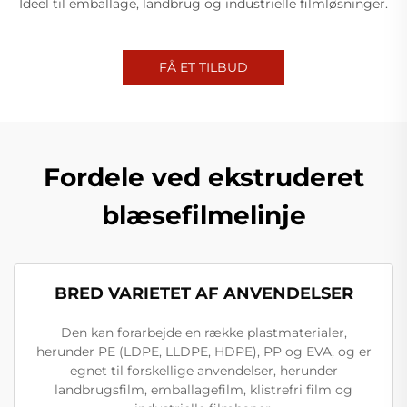
Ideel til emballage, landbrug og industrielle filmløsninger.
FÅ ET TILBUD
Fordele ved ekstruderet
blæsefilmelinje
BRED VARIETET AF ANVENDELSER
Den kan forarbejde en række plastmaterialer,
herunder PE (LDPE, LLDPE, HDPE), PP og EVA, og er
egnet til forskellige anvendelser, herunder
landbrugsfilm, emballagefilm, klistrefri film og