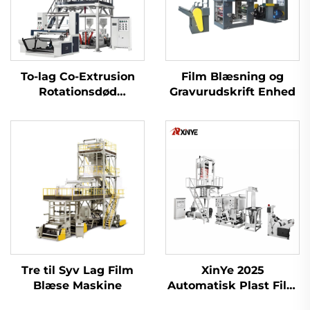
To-lag Co-Extrusion
Film Blæsning og
Rotationsdød
Gravurudskrift Enhed
Filmblæsermaskine
Tre til Syv Lag Film
XinYe 2025
Blæse Maskine
Automatisk Plast Film
Ekstrudering Blown