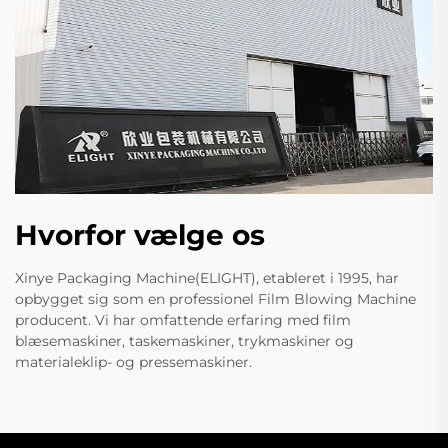
Hvorfor vælge os
Xinye Packaging Machine(ELIGHT), etableret i 1995, har
opbygget sig som en professionel Film Blowing Machine
producent. Vi har omfattende erfaring med film
blæsemaskiner, taskemaskiner, trykmaskiner og
materialeklip- og pressemaskiner.