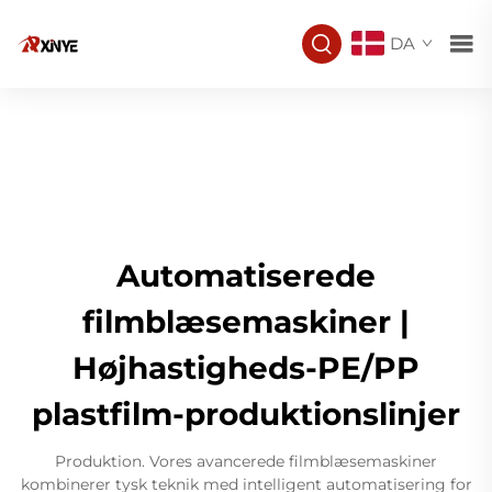
DA
Automatiserede
filmblæsemaskiner |
Højhastigheds-PE/PP
plastfilm-produktionslinjer
Produktion. Vores avancerede filmblæsemaskiner
kombinerer tysk teknik med intelligent automatisering for