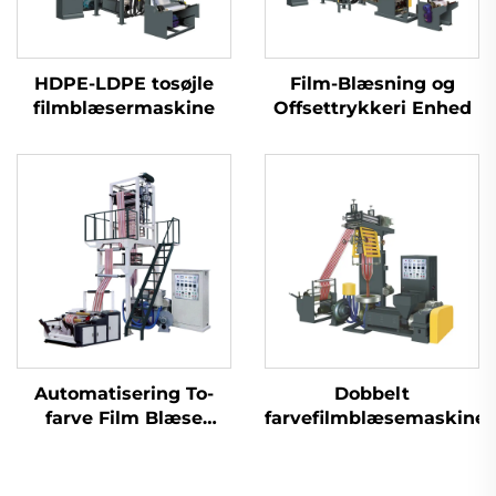
HDPE-LDPE tosøjle
Film-Blæsning og
filmblæsermaskine
Offsettrykkeri Enhed
Automatisering To-
Dobbelt
farve Film Blæse
farvefilmblæsemaskine
Ekstrusionsmaskine
To farver Striped
Blown Plastic PE Film