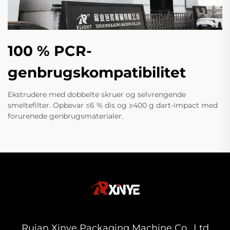
100 % PCR-
genbrugskompatibilitet
Ekstrudere med dobbelte skruer og selvrengende
smeltefilter. Opbevar ≤6 % dis og ≥400 g dart-impact med
forurenede genbrugsmaterialer.
Ruian Xinye Packaging Machine Co., Ltd