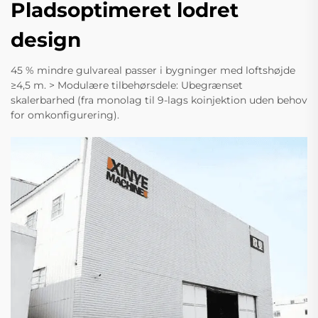
Pladsoptimeret lodret
design
45 % mindre gulvareal passer i bygninger med loftshøjde
≥4,5 m. > Modulære tilbehørsdele: Ubegrænset
skalerbarhed (fra monolag til 9-lags koinjektion uden behov
for omkonfigurering).