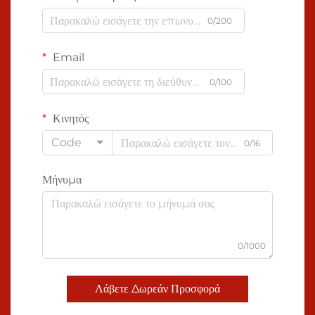
0/200
Email
0/100
Κινητός
Code
0/16
Μήνυμα
0/1000
Λάβετε Δωρεάν Προσφορά