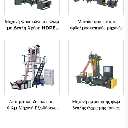
Μηχανή Φουσκώνησης Φιλμ
Μονάδα φυσιών και
με Διπλή Χρήση HDPE-
οφθαλμοσκοπικής μηχανής
LDPE
Αυτοματική Δικόλευσης
Μηχανή εμφύσησης φιλμ
Φίλμ Μηχανή Εξωθήσεως
διπλής έγχρωμης ταινίας
Δύο Χρώματα Σημειωμένο
Φυσιμένο Πλαστικό Φίλμ
PE Μηχανή Εξωθήσεως