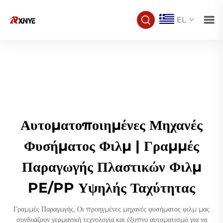
EL
Αυτοματοποιημένες Μηχανές
Φυσήματος Φιλμ | Γραμμές
Παραγωγής Πλαστικών Φιλμ
PE/PP Υψηλής Ταχύτητας
Γραμμές Παραγωγής. Οι προηγμένες μηχανές φυσήματος φιλμ μας
συνδυάζουν γερμανική τεχνολογία και έξυπνο αυτοματισμό για να