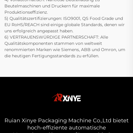
Beutelmaschinen und Druckern für maximale
Produktionseffizienz.
5) Qualitätszertifizierungen: ISO9001, QS Food Grade und
EU RoHS/REACH sind einige globale Standards, denen wir
uns erfolgreich angepasst haben.
6) VERTRAUENSWÜRDIGE PARTNERSCHAFT: Alle
Qualitätskomponenten stammen von weltweit
renommierten Marken wie Siemens, ABB und Omron, um
die heutigen Fertigungsstandards zu erfüllen.
Ruian Xinye Packaging Machine Co.,Ltd bietet
hoch-effiziente automatische