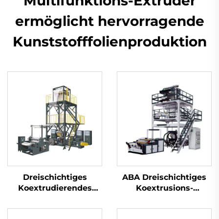
Multifunktions-Extruder
ermöglicht hervorragende
Kunststofffolienproduktion
Dreischichtiges
ABA Dreischichtiges
Koextrudierendes
Koextrusions-
Dreh-Düsenkopf-
Folienblasanlagen-Set
Folienblasanlagen-Set