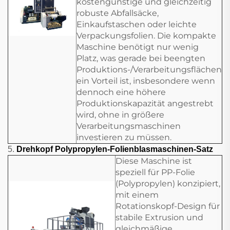
kostengünstige und gleichzeitig
robuste Abfallsäcke,
Einkaufstaschen oder leichte
Verpackungsfolien. Die kompakte
Maschine benötigt nur wenig
Platz, was gerade bei beengten
Produktions-/Verarbeitungsflächen
ein Vorteil ist, insbesondere wenn
dennoch eine höhere
Produktionskapazität angestrebt
wird, ohne in größere
Verarbeitungsmaschinen
investieren zu müssen.
5.
Drehkopf Polypropylen-Folienblasmaschinen-Satz
Diese Maschine ist
speziell für PP-Folie
(Polypropylen) konzipiert,
mit einem
Rotationskopf-Design für
stabile Extrusion und
gleichmäßige