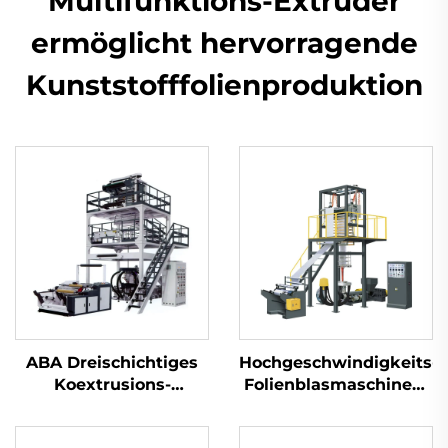
Multifunktions-Extruder
ermöglicht hervorragende
Kunststofffolienproduktion
ABA Dreischichtiges
Hochgeschwindigkeits-
Koextrusions-
Folienblasmaschinen-
Folienblasanlagen-Set
Einheit (Modell B)