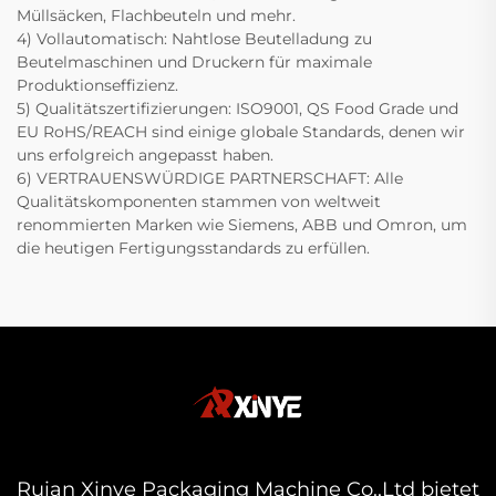
Müllsäcken, Flachbeuteln und mehr.
4) Vollautomatisch: Nahtlose Beutelladung zu
Beutelmaschinen und Druckern für maximale
Produktionseffizienz.
5) Qualitätszertifizierungen: ISO9001, QS Food Grade und
EU RoHS/REACH sind einige globale Standards, denen wir
uns erfolgreich angepasst haben.
6) VERTRAUENSWÜRDIGE PARTNERSCHAFT: Alle
Qualitätskomponenten stammen von weltweit
renommierten Marken wie Siemens, ABB und Omron, um
die heutigen Fertigungsstandards zu erfüllen.
Ruian Xinye Packaging Machine Co.,Ltd bietet