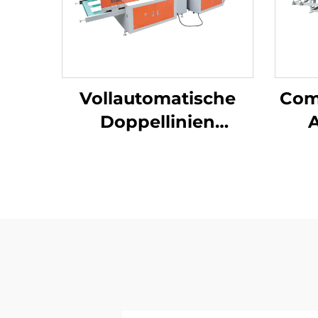
Vollautomatische
Com
Doppellinien
Hochgeschwindigkeitsmasc
Loc
für die Herstellung
von Plastik-T-Shirt-
Ta
Beuteln