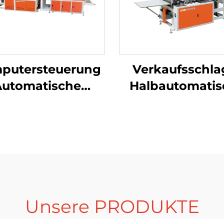
putersteuerung
Verkaufsschla
Automatische
Halbautomatis
hine
herplastik HDPE
Plastiktütenmas
LDPE-
Einkaufstasche
schenmaschine
Polythen-
Tütenmaschi
Unsere PRODUKTE