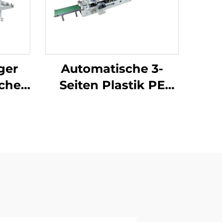
ger
Automatische 3-
che
Seiten Plastik PE
chine
Luftblasefolie-
nmaschine
Taschenmachmaschine
ne