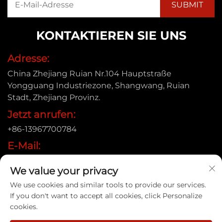
KONTAKTIEREN SIE UNS
Adresse:
China Zhejiang Ruian Nr.104 Hauptstraße
Yongguang Industriezone, Shangwang, Ruian
Stadt, Zhejiang Provinz.
Jetzt anrufen:
+86-13967700784
E-Mail:
[email protected]
We value your privacy
We use cookies and similar tools to provide our services.
If you don't want to accept all cookies, click Personalize
Urheberrecht © 2025 Ruian Xinye Packaging Machine
cookies.
Co.,Ltd |
Datenschutzrichtlinie