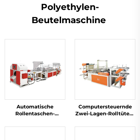
Polyethylen-
Beutelmaschine
Automatische
Computersteuernde
Rollentaschen-
Zwei-Lagen-Rolltüten-
Maschine mit
Maschine für Trag-
Fädelfunktion
und Flachtüten