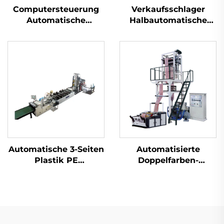
Computersteuerung
Verkaufsschlager
Automatische
Halbautomatische
Locherplastik HDPE
Plastiktütenmaschine
LDPE-
Einkaufstaschenmaschi
Taschenmaschine
Polythen-
Tütenmaschine
Automatische 3-Seiten
Automatisierte
Plastik PE
Doppelfarben-
Luftblasefolie-
Filmblass-
Taschenmachmaschine
Extrusionsmaschine
Zwei Farben gestreift
geblasene Kunststoff
PE Film Extruder