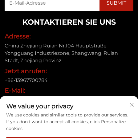
KONTAKTIEREN SIE UNS
Adresse:
China Zhejiang Ruian Nr.104 Hauptstraße
Yongguang Industriezone, Shangwang, Ruian
Stadt, Zhejiang Provinz.
Jetzt anrufen:
+86-13967700784
E-Mail:
[email protected]
We value your privacy
We use cookies and similar tools to provide our services.
If you don't want to accept all cookies, click Personalize
Urheberrecht © 2025 Ruian Xinye Packaging Machine
cookies.
Co.,Ltd |
Datenschutzrichtlinie