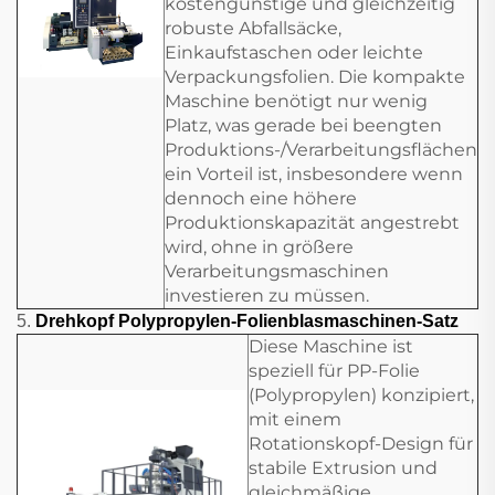
kostengünstige und gleichzeitig
robuste Abfallsäcke,
Einkaufstaschen oder leichte
Verpackungsfolien. Die kompakte
Maschine benötigt nur wenig
Platz, was gerade bei beengten
Produktions-/Verarbeitungsflächen
ein Vorteil ist, insbesondere wenn
dennoch eine höhere
Produktionskapazität angestrebt
wird, ohne in größere
Verarbeitungsmaschinen
investieren zu müssen.
5.
Drehkopf Polypropylen-Folienblasmaschinen-Satz
Diese Maschine ist
speziell für PP-Folie
(Polypropylen) konzipiert,
mit einem
Rotationskopf-Design für
stabile Extrusion und
gleichmäßige