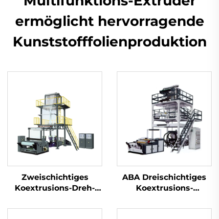
Multifunktions-Extruder
ermöglicht hervorragende
Kunststofffolienproduktion
Zweischichtiges
ABA Dreischichtiges
Koextrusions-Dreh-
Koextrusions-
Düsenkopf-
Folienblasanlagen-Set
Folienblasanlagen-Set