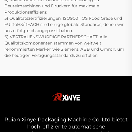
Beutelmaschinen und Druckern für maximale
Produktionseffizienz.
5) Qualitätszertifizierungen: ISO9001, QS Food Grade und
EU RoHS/REACH sind einige globale Standards, denen wir
uns erfolgreich angepasst haben.
6) VERTRAUENSWÜRDIGE PARTNERSCHAFT: Alle
Qualitätskomponenten stammen von weltweit
renommierten Marken wie Siemens, ABB und Omron, um
die heutigen Fertigungsstandards zu erfüllen.
Ruian Xinye Packaging Machine Co.,Ltd bietet
hoch-effiziente automatische