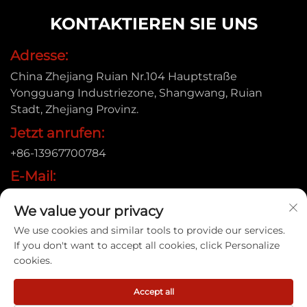
KONTAKTIEREN SIE UNS
Adresse:
China Zhejiang Ruian Nr.104 Hauptstraße
Yongguang Industriezone, Shangwang, Ruian
Stadt, Zhejiang Provinz.
Jetzt anrufen:
+86-13967700784
E-Mail:
[email protected]
We value your privacy
We use cookies and similar tools to provide our services.
If you don't want to accept all cookies, click Personalize
Urheberrecht © 2025 Ruian Xinye Packaging Machine
cookies.
Co.,Ltd |
Datenschutzrichtlinie
Accept all