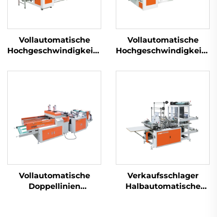
Vollautomatische
Vollautomatische
Hochgeschwindigkeits-
Hochgeschwindigkeits-
Maschine zur
Rollentaschen-
Herstellung von
Maschine
Kernlos-Rolltaschen
Vollautomatische
Verkaufsschlager
Doppellinien
Halbautomatische
Hochgeschwindigkeitsmaschine
Plastiktütenmaschine
für die Herstellung
Einkaufstaschenmaschi