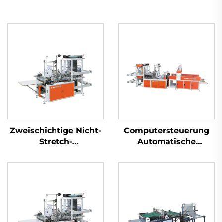
Zweischichtige Nicht-
Computersteuerung
Stretch-
Automatische
Wärmeversiegelungskaltabschnitt-
Locherplastik HDPE
Taschenmachmaschine
LDPE-
Taschenmaschine