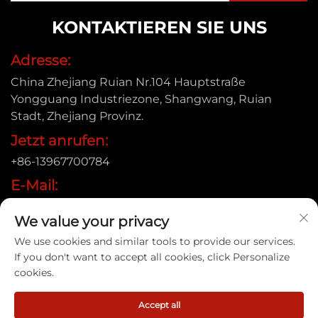
KONTAKTIEREN SIE UNS
Adresse:
China Zhejiang Ruian Nr.104 Hauptstraße
Yongguang Industriezone, Shangwang, Ruian
Stadt, Zhejiang Provinz.
Jetzt anrufen:
+86-13967700784
E-Mail:
[email protected]
We value your privacy
We use cookies and similar tools to provide our services.
If you don't want to accept all cookies, click Personalize
Urheberrecht © 2025 Ruian Xinye Packaging Machine
cookies.
Co.,Ltd |
Datenschutzrichtlinie
Accept all