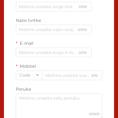
0/100
Naziv tvrtke
0/200
E-mail
0/100
Mobitel
Code
0/16
Poruka
0/1000