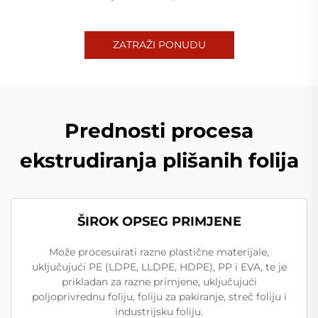
ZATRAŽI PONUDU
Prednosti procesa
ekstrudiranja plišanih folija
ŠIROK OPSEG PRIMJENE
Može procesuirati razne plastične materijale,
uključujući PE (LDPE, LLDPE, HDPE), PP i EVA, te je
prikladan za razne primjene, uključujući
poljoprivrednu foliju, foliju za pakiranje, streč foliju i
industrijsku foliju.