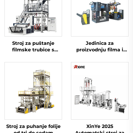
Stroj za puštanje
Jedinica za
filmske trubice s
proizvodnju filma i
dvostrukim slojem ko-
gravurnu štampu
ekstruzije i
rotirajućom umiru
Stroj za puhanje folije
XinYe 2025
od tri do sedam
Automatski stroj za