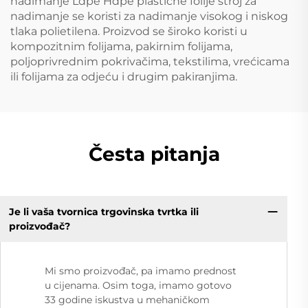
nadimanje Ldpe Hdpe plastične folije stroj za
nadimanje se koristi za nadimanje visokog i niskog
tlaka polietilena. Proizvod se široko koristi u
kompozitnim folijama, pakirnim folijama,
poljoprivrednim pokrivačima, tekstilima, vrećicama
ili folijama za odjeću i drugim pakiranjima.
Česta pitanja
Je li vaša tvornica trgovinska tvrtka ili
proizvođač?
Mi smo proizvođač, pa imamo prednost
u cijenama. Osim toga, imamo gotovo
33 godine iskustva u mehaničkom