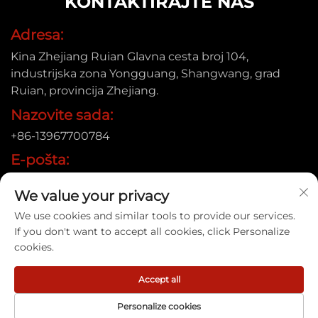
KONTAKTIRAJTE NAS
Adresa:
Kina Zhejiang Ruian Glavna cesta broj 104,
industrijska zona Yongguang, Shangwang, grad
Ruian, provincija Zhejiang.
Nazovite sada:
+86-13967700784
E-pošta:
[email protected]
We value your privacy
We use cookies and similar tools to provide our services.
If you don't want to accept all cookies, click Personalize
Autorsko pravo © 2025 Ruian Xinye Packaging Machine Co.,
cookies.
Ltd |
Politika privatnosti
Accept all
Personalize cookies