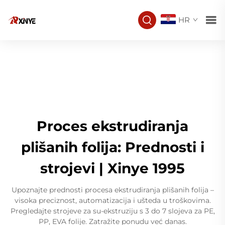
HR
Proces ekstrudiranja
plišanih folija: Prednosti i
strojevi | Xinye 1995
Upoznajte prednosti procesa ekstrudiranja plišanih folija –
visoka preciznost, automatizacija i ušteda u troškovima.
Pregledajte strojeve za su-ekstruziju s 3 do 7 slojeva za PE,
PP, EVA folije. Zatražite ponudu već danas.