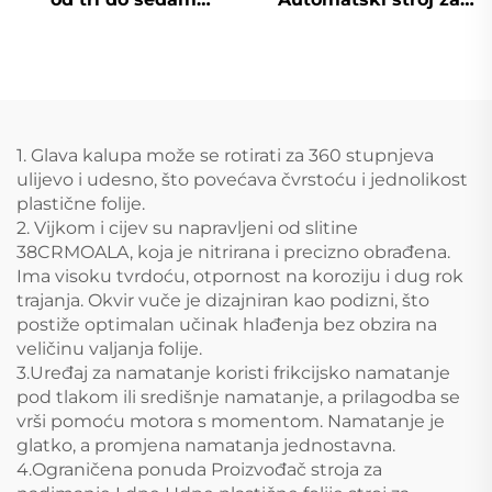
slojeva
puhanje i ofsetni tisak
s ekstruzijom
plastičnih folija
1. Glava kalupa može se rotirati za 360 stupnjeva
ulijevo i udesno, što povećava čvrstoću i jednolikost
plastične folije.
2. Vijkom i cijev su napravljeni od slitine
38CRMOALA, koja je nitrirana i precizno obrađena.
Ima visoku tvrdoću, otpornost na koroziju i dug rok
trajanja. Okvir vuče je dizajniran kao podizni, što
postiže optimalan učinak hlađenja bez obzira na
veličinu valjanja folije.
3.Uređaj za namatanje koristi frikcijsko namatanje
pod tlakom ili središnje namatanje, a prilagodba se
vrši pomoću motora s momentom. Namatanje je
glatko, a promjena namatanja jednostavna.
4.Ograničena ponuda Proizvođač stroja za