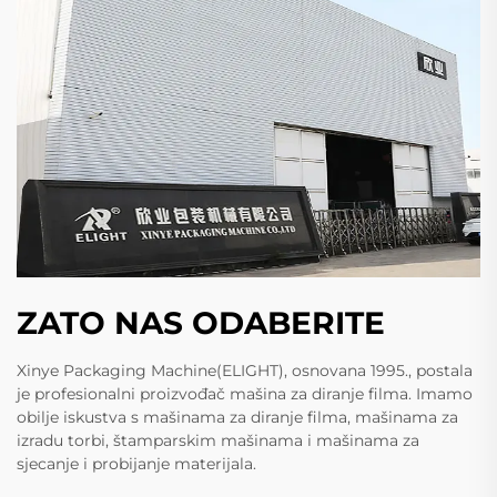
ZATO NAS ODABERITE
Xinye Packaging Machine(ELIGHT), osnovana 1995., postala
je profesionalni proizvođač mašina za diranje filma. Imamo
obilje iskustva s mašinama za diranje filma, mašinama za
izradu torbi, štamparskim mašinama i mašinama za
sjecanje i probijanje materijala.