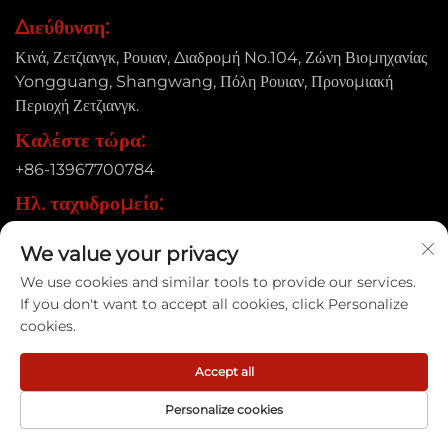
Διεύθυνση:
Κινά, Ζετζιανγκ, Ρουιαν, Διαδρομή No.104, Ζώνη Βιομηχανίας
Yongguang, Shangwang, Πόλη Ρουιαν, Προνομιακή
Περιοχή Ζετζιανγκ.
Καλέστε τώρα:
+86-13967700784
Ηλ. ταχυδρομείο:
[email protected]
We value your privacy
We use cookies and similar tools to provide our services.
If you don't want to accept all cookies, click Personalize
Δικαιώματα πνευματικής ιδιοκτησίας © 2025 Ruian Xinye
cookies.
Packaging Machine Co., Ltd |
Πολιτική Απορρήτου
Accept all
Personalize cookies