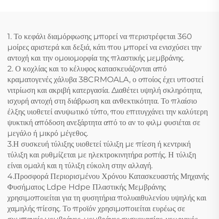
1. Το κεφάλι διαμόρφωσης μπορεί να περιστρέφεται 360
μοίρες αριστερά και δεξιά, κάτι που μπορεί να ενισχύσει την
αντοχή και την ομοιομορφία της πλαστικής μεμβράνης.
2. Ο κοχλίας και το κέλυφος κατασκευάζονται από
κραματογενές χάλυβα 38CRMOALA, ο οποίος έχει υποστεί
νιτρίωση και ακριβή κατεργασία. Διαθέτει υψηλή σκληρότητα,
ισχυρή αντοχή στη διάβρωση και ανθεκτικότητα. Το πλαίσιο
έλξης υιοθετεί ανυψωτικό τύπο, που επιτυγχάνει την καλύτερη
ψυκτική απόδοση ανεξάρτητα από το αν το φιλμ φυσιέται σε
μεγάλο ή μικρό μέγεθος.
3.Η συσκευή τύλιξης υιοθετεί τύλιξη με πίεση ή κεντρική
τύλιξη και ρυθμίζεται με ηλεκτροκινητήρα ροπής. Η τύλιξη
είναι ομαλή και η τύλιξη εύκολη στην αλλαγή.
4.Προσφορά Περιορισμένου Χρόνου Κατασκευαστής Μηχανής
Φυσήματος Ldpe Hdpe Πλαστικής Μεμβράνης
χρησιμοποιείται για τη φυσητήρια πολυαιθυλενίου υψηλής και
χαμηλής πίεσης. Το προϊόν χρησιμοποιείται ευρέως σε