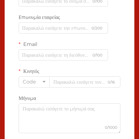
0/100
Επωνυμία εταιρείας
0/200
Email
0/100
Κινητός
Code
0/16
Μήνυμα
0/1000