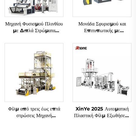
Μηχανή Φυσισμού Πλινθίου
Μονάδα Σφυρισμού και
με Διπλά Στρώματα
Επιτυπωτικής με
Συνδυασμένης Εξωθήσεως
Μεθοδολογία Gravure
και Γυριστής Κεφαλής
Φίλμ από τρεις έως επτά
XinYe 2025 Αυτοματική
στρώσεις Μηχανή
Πλαστική Φίλμ Εξωθήσεως
Αναδυόμενης
και Οφσέτ Εκτύπωσης
Μηχανή