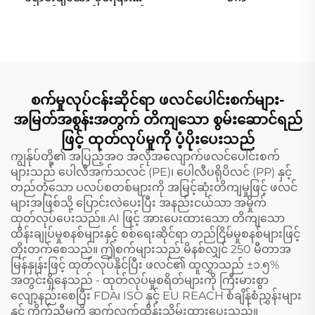
ထုတ်လုပ်ရေးစက်၊ နှစ်ရောင်
ပါသော ပိုက်ဖြူမ်း PE
ဇာတ်ကွက်ရောင်းချသော
ပိုင်းခြားထုတ်လုပ်ရေးစက်
စက်မှုလုပ်ငန်းဆိုင်ရာ ဖလင်ပေါင်းစက်များ-
အမြတ်အစွန်းအတွက် တိကျသော စွမ်းဆောင်ရည်
ဖြင့် ထုတ်လုပ်မှုကို ပံ့ပိုးပေးသည်
ကျွန်ုပ်တို့၏ အပြည့်အဝ အလိုအလျောက်ဖလင်ပေါင်းစက်
များသည် ပေါလီအက်သလင် (PE)၊ ပေါလီပရိုပိလင် (PP) နှင့်
တည်တံ့သော ပလပ်စတစ်များကို အမြင့်ဆုံးတိကျမှုဖြင့် ဖလင်
များအဖြစ်သို့ ပြောင်းလဲပေးပြီး အနည်းငယ်သာ အမှိုက်
ထုတ်လုပ်ပေးသည်။ AI ဖြင့် အားပေးထားသော တိကျသော
ထိန်းချုပ်မှုစနစ်များနှင့် စစ်ရေးဆိုင်ရာ တည်ငြိမ်မှုစနစ်များဖြင့်
တိုးတက်စေသည်။ ဤစက်များသည် မိနစ်လျှင် 250 မီတာအ
မြန်နှုန်းဖြင့် ထုတ်လုပ်နိုင်ပြီး ဖလင်၏ ထူလွှာသည် ±၁.၅%
အတွင်းရှိနေသည် - ထုတ်လုပ်မှုစရိတ်များကို ကြီးမားစွာ
လျော့နည်းစေပြီး FDA၊ ISO နှင့် EU REACH စံချိန်စံညွှန်းများ
နှင့် ကိုက်ညီမှုကို ဆက်လက်ထိန်းသိမ်းထားပေးသည်။