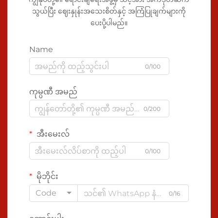
သွယ်ပြီး ဈေးနှုန်းအသေးစိတ်နှင့် အကြံပြုချက်များကို
ပေးပို့ပါမည်။
Name
0/100
ကုမ္ပဏီ အမည်
0/200
အီးမေးလ်
0/100
မိုဘိုင်း
Code
0/16