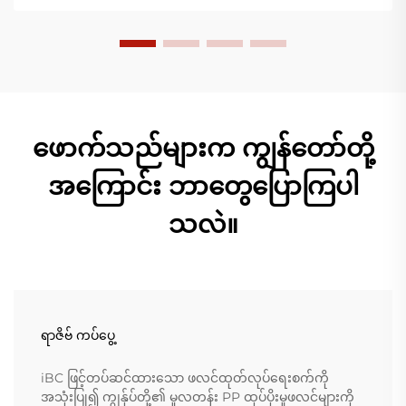
ဖောက်သည်များက ကျွန်တော်တို့
အကြောင်း ဘာတွေပြောကြပါ
သလဲ။
ရာဇိဗ် ကပ်ပွေ့
iBC ဖြင့်တပ်ဆင်ထားသော ဖလင်ထုတ်လုပ်ရေးစက်ကို
အသုံးပြု၍ ကျွန်ုပ်တို့၏ မူလတန်း PP ထုပ်ပိုးမှုဖလင်များကို