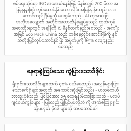
စစ်ရေးဆိုင်ရာ IBC အအေးခံစနစ်ဖြင့် မိနစ်လျှင် 200 မီတာ အ
မြန်နှုန်းဖြင့် လုပ်ဆောင်နိုင်သော လိုင်းအမြန်နှုန်းသည် ဘား
ဘောင်တည်ငြိမ်မှုကို ပေးစွမ်းသည် - AI ကူအားဖြင့်
အလိုအလျောက် အတိုင်းအတာထိန်းချုပ်မှုသည် ထုတ်ကုန်
အစားထိုးရာတွင် အချိန်ကို 15 မိနစ်ထက်နည်းစေသည် - အကျိုး
အဖြစ် Eco Pack China သည် တစ်နေ့လုပ်ဆောင်ချိန်ကို နှစ်
ဆတိုးမြှင့်လုပ်ဆောင်နိုင်ပြီး အမှိုက်မှုကို ၆၅% လျော့နည်း
စေသည်
နေရာစွဲကြပ်သော ကွဲပြားသောဒီဇိုင်း
ရိုးရှင်းသောလိုင်းများထက် ၄၀% ငယ်စေသည် (အလွန်များပြား
သောစက်ရုံများအတွက် အကောင်းဆုံးဖြစ်သည်) - ဗာတစ်ကယ်
ဘာဘူးပုံစံသည် ပြင်ပြင်အား ၁၅ စတုရန်းမီတာခြားသည် - ပလပ်
ဂျင်မော်ကွန်းများ - ပြန်လည်ပြုပြင်မှုမလိုဘဲ ကို-အက်စထြူးရှင်း
သို့မဟုတ် ဝိုင်ဒါများကို ထပ်ဆောင်းပါ