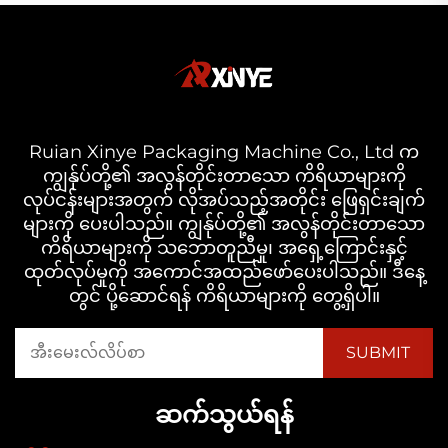
Ruian Xinye Packaging Machine Co., Ltd က
ကျွန်ုပ်တို့၏ အလွန်တိုင်းတာသော ကိရိယာများကို
လုပ်ငန်းများအတွက် လိုအပ်သည့်အတိုင်း ဖြေရှင်းချက်
များကို ပေးပါသည်။ ကျွန်ုပ်တို့၏ အလွန်တိုင်းတာသော
ကိရိယာများကို သဘောတူညီမှု၊ အရှေ့ကြောင်းနှင့်
ထုတ်လုပ်မှုကို အကောင်အထည်ဖော်ပေးပါသည်။ ဒီနေ့
တွင် ပို့ဆောင်ရန် ကိရိယာများကို တွေ့ရှိပါ။
ဆက်သွယ်ရန်