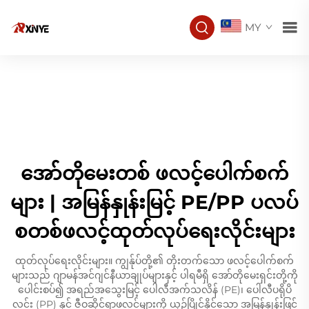
MY
အော်တိုမေးတစ် ဖလင့်ပေါက်စက်
များ | အမြန်နှုန်းမြင့် PE/PP ပလပ်
စတစ်ဖလင့်ထုတ်လုပ်ရေးလိုင်းများ
ထုတ်လုပ်ရေးလိုင်းများ။ ကျွန်ုပ်တို့၏ တိုးတက်သော ဖလင့်ပေါက်စက်
များသည် ဂျာမန်အင်ဂျင်နီယာချုပ်များနှင့် ပါရမီရှိ အော်တိုမေးရှင်းတို့ကို
ပေါင်းစပ်၍ အရည်အသွေးမြင့် ပေါလီအက်သလိန် (PE)၊ ပေါလီပရိုပိ
လင်း (PP) နှင့် ဇီဝဆိုင်ရာဖလင့်များကို ယှဉ်ပြိုင်နိုင်သော အမြန်နှုန်းဖြင့်