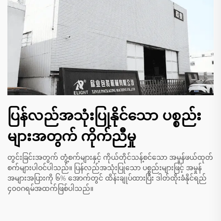
ပြန်လည်အသုံးပြုနိုင်သော ပစ္စည်း
များအတွက် ကိုက်ညီမှု
တွင်းခြင်းအတွက် တွံ့စက်များနှင့် ကိုယ်တိုင်သန့်စင်သော အမှုန်ဖယ်ထုတ်
စက်များပါဝင်ပါသည်။ ပြန်လည်အသုံးပြုသော ပစ္စည်းများဖြင့် အမှုန်
အများအပြားကို ၆% အောက်တွင် ထိန်းချုပ်ထားပြီး ဒါတ်ထိုးခံနိုင်ရည်
၄၀၀ဂရမ်အထက်ဖြစ်ပါသည်။