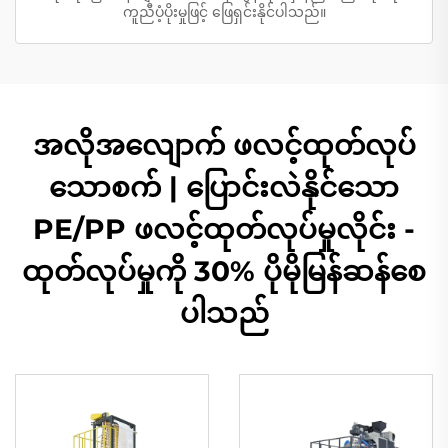
ကူညီပံ့ပိုးမှုဖြင့် ဖြေရှင်းနိုင်ပါသည်။
အလိုအလျောက် ဖလင့်ထုတ်လုပ်
သောစက် | ပြောင်းလဲနိုင်သော
PE/PP ဖလင့်ထုတ်လုပ်မှုလိုင်း -
ထုတ်လုပ်မှုကို 30% ပိုမိုမြန်ဆန်စေ
ပါသည်