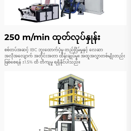
250 m/min ထုတ်လုပ်နှုန်း
စစ်တပ်အဆင့် IBC ဘူးထောက်ပံ့မှု တည်ငြိမ်မှုနှင့် လေဆာ
အလိုအလျောက် အတိုင်းအတာ ထိန်းချုပ်မှု။ အထူအလွှာတစ်မျိုးတည်း
ဖြစ်စေရန် ±1.5% ထိ တိကျမှု ရရှိနိုင်ပါသည်။