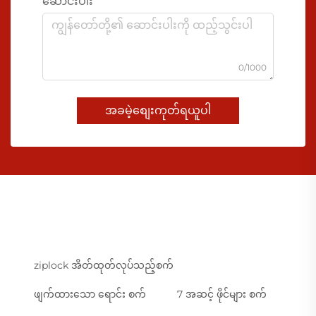
ဆောင်းပါး
0/1000
အခမဲ့စျေးကုတ်ရယူပါ
ziplock အိတ်ထုတ်လုပ်သည့်စက်
ဖျက်ထားသော ရောင်း စက်
7 အဆင့် ဖိုင်များ စက်