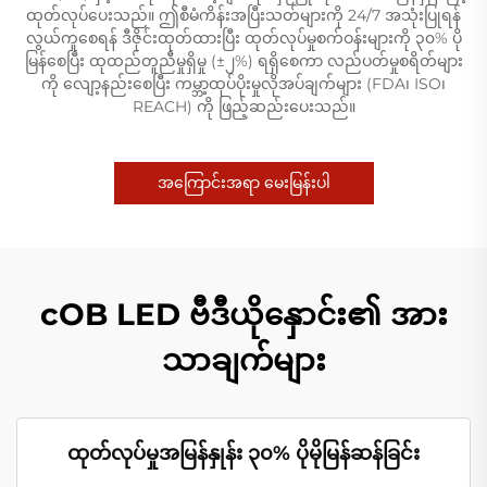
ထုတ်လုပ်ပေးသည်။ ဤစီမံကိန်းအပြီးသတ်များကို 24/7 အသုံးပြုရန်
လွယ်ကူစေရန် ဒီဇိုင်းထုတ်ထားပြီး ထုတ်လုပ်မှုစက်ဝန်းများကို ၃၀% ပို
မြန်စေပြီး ထုထည်တူညီမှုရှိမှု (±၂%) ရရှိစေကာ လည်ပတ်မှုစရိတ်များ
ကို လျော့နည်းစေပြီး ကမ္ဘာ့ထုပ်ပိုးမှုလိုအပ်ချက်များ (FDA၊ ISO၊
REACH) ကို ဖြည့်ဆည်းပေးသည်။
အကြောင်းအရာ မေးမြန်းပါ
cOB LED ဗီဒီယိုနှောင်း၏ အား
သာချက်များ
ထုတ်လုပ်မှုအမြန်နှုန်း ၃၀% ပိုမိုမြန်ဆန်ခြင်း