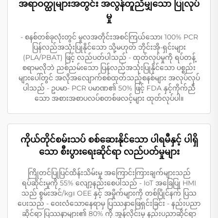
အရာဝတ္ထုများအတွင်း အလွန်တူညီမျှသော ပြုလုပ်
မှု
- စနစ်တစ်ခုလုံးတွင် မူလအတိုင်းအစင်ကြယ်သော၊ 100% PCR
ပြန်လည်အသုံးပြုနိုင်သော သို့မဟုတ် ဘိုင်းအို-ရှင်းများ
(PLA/PBAT) ဖြင့် လည်ပတ်ပါသည် - ထုတ်လုပ်မှုကို ရပ်တန့်
စရာမလိုဘဲ ညစ်ညမ်းသော ပြန်လည်အသုံးပြုနိုင်သော ပစ္စည်း
များပေါ်တွင် အလိုအလျောက်စစ်ထုတ်သည့်စနစ်များ အလုပ်လုပ်
ပါသည် - ဥပမာ- PCR ပမာဏ၏ 50% ဖြင့် FDA နှင့်ကိုက်ညီ
သော အစားအစာပလပ်စတစ်ဖလင့်များ ထုတ်လုပ်ပါ။
ကိုယ်တိုင်စမ်းသပ် စစ်ဆေးနိုင်သော ပါရမီနှင့် ပါရှိ
သော စီးပွားရေးဆိုင်ရာ လည်ပတ်မှုများ
ကြိုတင်ပြုပြင်ထိန်းသိမ်းမှု အကြောင်းကြားချက်များသည်
ရပ်ဆိုင်းမှုကို 55% လျော့နည်းစေပါသည် - IoT အခြေပြု HMI
သည် စွမ်းအင်/kg၊ OEE နှင့် အမှိုက်များကို တစ်ပြိုင်နက် ပြသ
ပေးသည် - ဝေးလံသောနေရာမှ ပြဿနာဖြေရှင်းခြင်း - နည်းပညာ
ဆိုင်ရာ ပြဿနာများ၏ 80% ကို အွန်လိုင်းမှ နည်းပညာဆိုင်ရာ