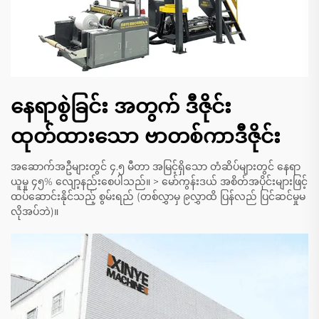
နေရာစွဲခြင်း အတွက် ဒီဇိုင်း
ထုတ်ထားသော ဗာတစ်ကာဒီဇိုင်း
အဆောက်အဦများတွင် ၄.၅ မီတာ အမြင့်ရှိသော တံဆိပ်များတွင် နေရာ
ယူမှု ၄၅% လျော့နည်းစေပါသည်။ > မော်ကွန်းဒယ် အစိတ်အပိုင်းများဖြင့်
ထပ်ဆောင်းနိုင်သည့် စွမ်းရည် (တစ်လွှာမှ ၉လွှာထိ ပြန်လည် ပြင်ဆင်မှုမ
လိုအပ်ဘဲ)။