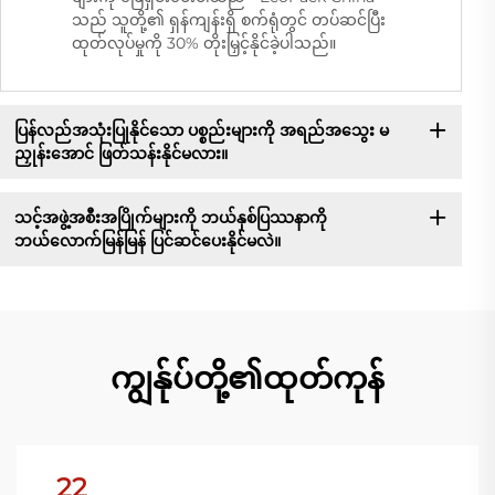
သည် သူတို့၏ ရှန်ကျန်းရှိ စက်ရုံတွင် တပ်ဆင်ပြီး
ထုတ်လုပ်မှုကို 30% တိုးမြှင့်နိုင်ခဲ့ပါသည်။
ပြန်လည်အသုံးပြုနိုင်သော ပစ္စည်းများကို အရည်အသွေး မ
ညှုန်းအောင် ဖြတ်သန်းနိုင်မလား။
သင့်အဖွဲ့အစီးအပြိုက်များကို ဘယ်နှစ်ပြဿနာကို
ဘယ်လောက်မြန်မြန် ပြင်ဆင်ပေးနိုင်မလဲ။
ကျွန်ုပ်တို့၏ထုတ်ကုန်
22