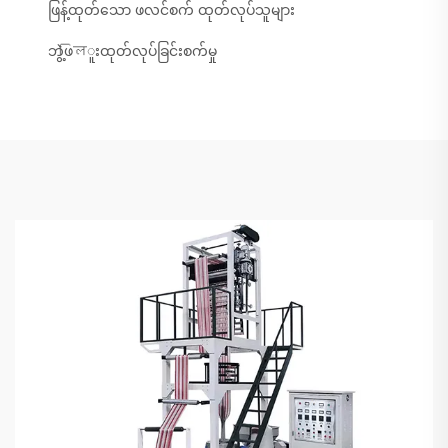
ဖြန့်ထုတ်သော ဖလင်စက် ထုတ်လုပ်သူများ
ဘွဲ့ဖিলူးထုတ်လုပ်ခြင်းစက်မှု