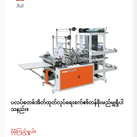
Jul
ပလပ်စတစ်အိတ်ထုတ်လုပ်ရေးစက်၏တန်ဖိုးမည်မျှရှိပါ
သနည်း။
ပိုမိုကြည့်ရှုပါ။