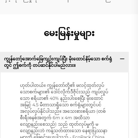
မေးမြန်းမှုများ
ကျွန်တော့်အောက်ခြေကျဉ်းကျပ်ပြီး မိုးထောင်နိမ့်သော စက်ရုံ
တွင် ဤစက်ကို တပ်ဆင်နိုင်ပါမည်လား။
ဟုတ်ပါတယ်။ ကျွန်တော်တို့၏ ဖလင့်ထုတ်လုပ်
သောစက်များ၏ ဒေါင်လိုက်ဒီဇိုင်းသည် ကျပ်လှုပ်
သော ဧရိယာ၏ 40% နည်းပါးစေပြီး မိုးထောင်
အမြင့် 4.5 မီတာသာရှိသော စက်ရုံများတွင်ပင်
အလုပ်လုပ်နိုင်ပါသည်။ အသေးစားဧရိယာ (တစ်
စီးရီးစနစ်အတွက် 6m x 4m အထိသာ
လျော့နည်းစေသည်) သည် ထုတ်လုပ်မှုကို မ
လျော့နည်းဘဲ ကန့်သတ်ထားသော နေရာပြဿနာ
များကို ဖြေရှင်းပေးပါသည် - EcoPack China