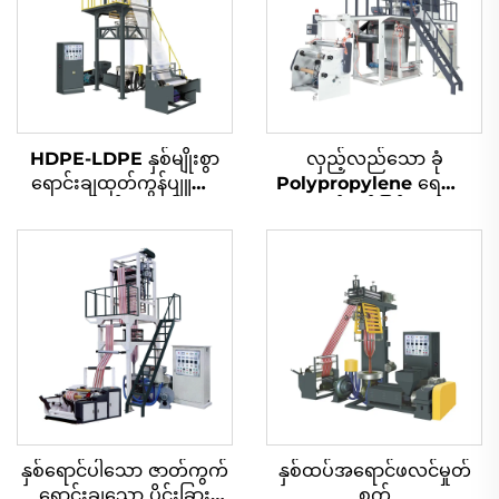
HDPE-LDPE နှစ်မျိုးစွာ
လှည့်လည်သော ခုံ
ရောင်းချထုတ်ကွန်ပျူတာ
Polypropylene ရေပြား
စက်ဝိုင်းအသစ်
ထုတ်လုပ်ခြင်းစက်
နှစ်ရောင်ပါသော ဇာတ်ကွက်
နှစ်ထပ်အရောင်ဖလင်မှုတ်
ရောင်းချသော ပိုင်းခြား
စက်