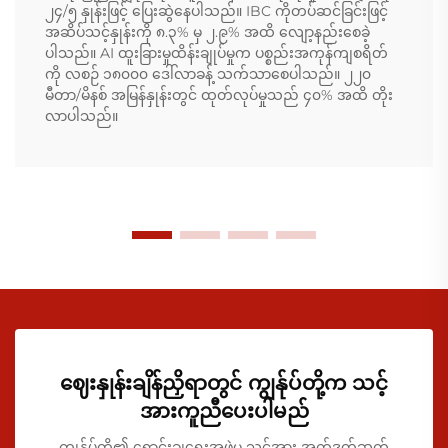
၂၄/၅ နှုန်းဖြင့် ပြေးဆွဲနေပါသည်။ IBC ကိုတပ်ဆင်ခြင်းဖြင့်
အဆိပ်သင့်နှုန်းကို ၈.၃% မှ ၂.၉% အထိ လျော့နည်းစေခဲ့
ပါသည်။ AI ထူးခြားမှုထိန်းချုပ်မှုက ပစ္စည်းအကုန်ကျစရိတ်
ကို လစဉ် ၁၈၀၀၀ ဒေါ်လာခန့် သက်သာစေပါသည်။ ၂၂၀
မီတာ/မိနစ် အမြန်နှုန်းတွင် ထုတ်လုပ်မှုသည် ၄၀% အထိ တိုး
လာပါသည်။
ဈေးနှုန်းချိန်ညှိရာတွင် ကျွန်ုပ်တို့က သင့်
အားကူညီပေးပါမည်
ကျွန်ုပ်တို့၏ ရောင်းချရေးအဖွဲ့မှ သင့်အား အက်ဒုတ်ဆက်