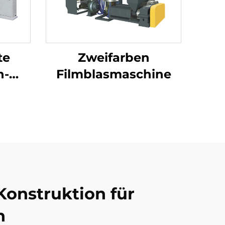
te
Zweifarben
n-
Filmblasmaschine
hine
reift
stoff
der
Konstruktion für
n