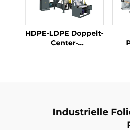
HDPE-LDPE Doppelt-
Center-
P
Folienblasmaschinen-
Foli
Satz
Industrielle Fo