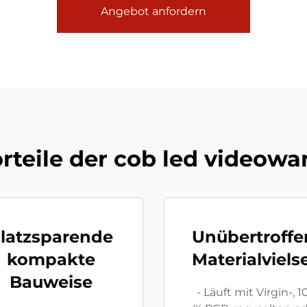
Angebot anfordern
rteile der cob led videow
latzsparende
Unübertroffe
eit
kompakte
Materialvielse
Bauweise
- Läuft mit Virgin-, 1