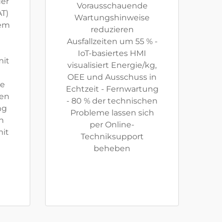
der
Vorausschauende
T)
Wartungshinweise
tem
reduzieren
Ausfallzeiten um 55 % -
IoT-basiertes HMI
mit
visualisiert Energie/kg,
OEE und Ausschuss in
ie
Echtzeit - Fernwartung
pen
- 80 % der technischen
ng
Probleme lassen sich
n
per Online-
mit
Techniksupport
beheben