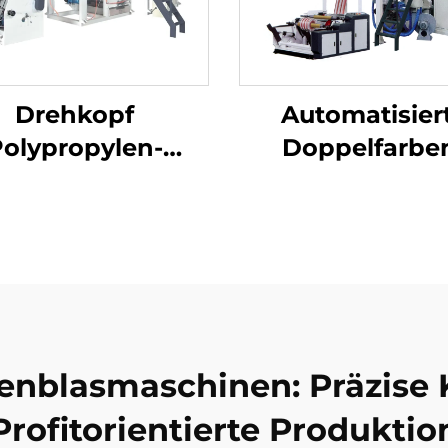
Drehkopf
Automatisier
olypropylen-
Doppelfarbe
enblasmaschinen-
Filmblass-
Satz
Extrusionsmasc
Zwei Farben gest
geblasene Kunst
PE Film Extru
Maschine
lienblasmaschinen: Präzise 
Profitorientierte Produktio