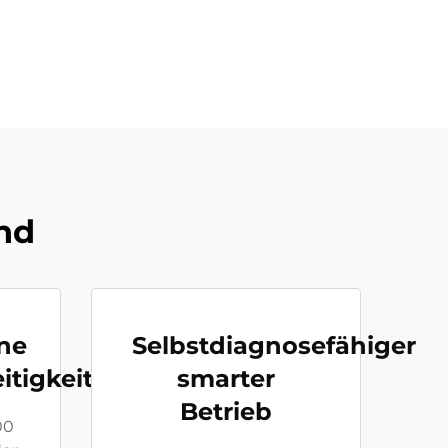
and
ne
Selbstdiagnosefähiger
itigkeit
smarter
Betrieb
00