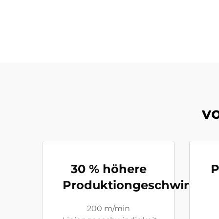
vo
30 % höhere
P
Produktiongeschwindigk
200 m/min