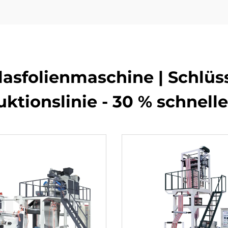
asfolienmaschine | Schlüss
ktionslinie - 30 % schnel