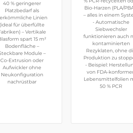
% PCR-recycelten o
40 % geringerer
Bio-Harzen (PLA/PBA
Platzbedarf als
– alles in einem Sys
erkömmliche Linien
- Automatische
(ideal für überfüllte
Siebwechsler
Fabriken) – Vertikale
funktionieren auch 
Blasform spart 15 m²
kontaminierten
Bodenfläche –
Rezyklaten, ohne d
Steckbare Module –
Produktion zu stop
Co-Extrusion oder
- Beispiel: Herstellu
Aufwickler ohne
von FDA-konforme
Neukonfiguration
Lebensmittelfolien 
nachrüstbar
50 % PCR