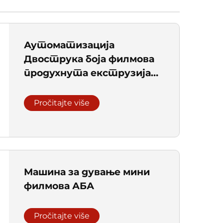
Аутоматизација
Двострука боја филмова
продухнута екструзија
Машина за екструзију две
боје продухнута
Pročitajte više
пластична ПЕ филмова
екструдера
Машина за дување мини
филмова АБА
Pročitajte više