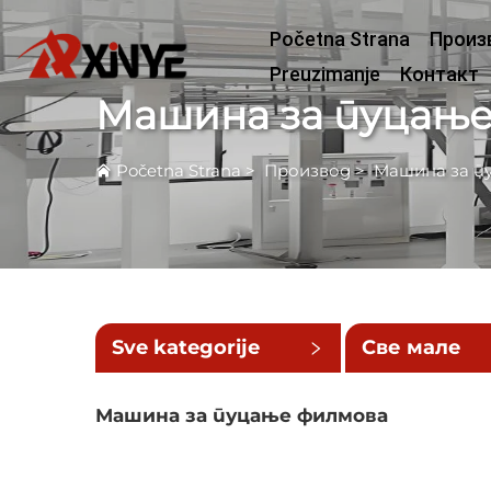
Početna Strana
Произ
Preuzimanje
Контакт
Машина за пуцањ
Početna Strana
>
Производ
>
Машина за п
Sve kategorije
Све мале
категорије
Машина за пуцање филмова