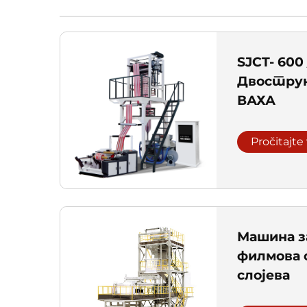
SJCT- 600
Двострук
ВАХА
Pročitajte
Машина з
филмова 
слојева