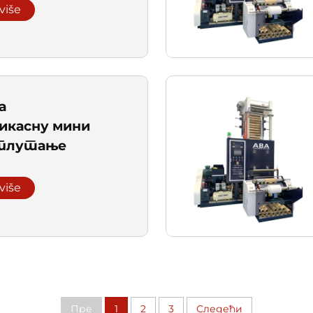
 više
а
икасну мини
 плутање
 više
Пре
1
2
3
Следећи