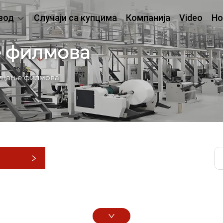
вод
Случаји са купцима
Компанија
Video
Но
е филмова
уцање филмова