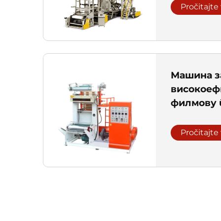
Pročitajte
Машина з
високоеф
филмову
Pročitajte