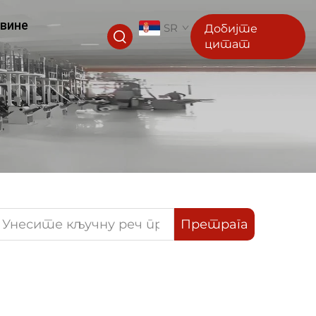
вине
SR
Добијте
цитат
Претрага