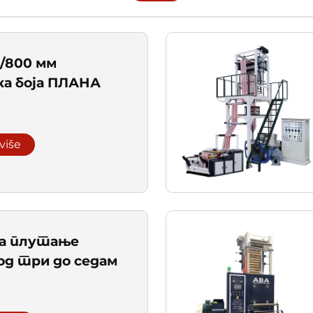
 /800 мм
а боја ПЛАНА
 više
а плутање
од три до седам