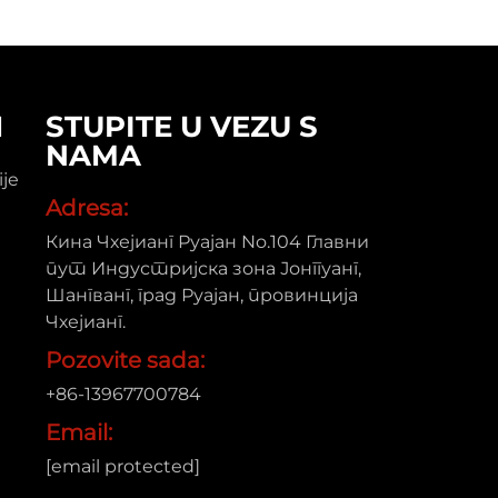
И
STUPITE U VEZU S
NAMA
ije
Adresa:
Кина Чхејианг Руајан No.104 Главни
пут Индустријска зона Јонггуанг,
Шангванг, град Руајан, провинција
Чхејианг.
Pozovite sada:
+86-13967700784
Email:
[email protected]