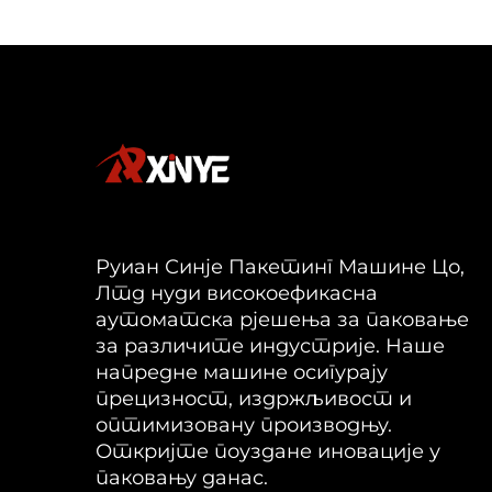
Руиан Синје Пакетинг Машине Цо,
Лтд нуди високоефикасна
аутоматска рјешења за паковање
за различите индустрије. Наше
напредне машине осигурају
прецизност, издржљивост и
оптимизовану производњу.
Откријте поуздане иновације у
паковању данас.