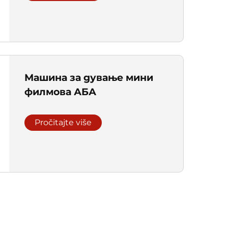
Машина за дување мини
филмова АБА
Pročitajte više