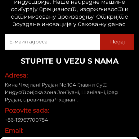
индустрије. Наше напредне машине
осигурају прецизност, издржљивост и
оптимизовану производњу. Откријте
поуздане иновације у паковању данас.
STUPITE U VEZU S NAMA
Adresa:
Кина Чхејианг Руајан No.104 Главни пут
Индустријска зона Јонггуанг, Шангванг, град
Руајан, провинција Чхејианг.
Pozovite sada:
+86-13967700784
Email: