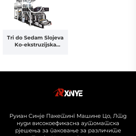
Tri do Sedam Slojeva
Ko-ekstruzijska
Tegobna Rotaciona
Filmovačka Mašina
Руиан Синје Пакетинг Машине Цо, Лтд
нуди високоефикасна аутоматска
рјешења за паковање за различите