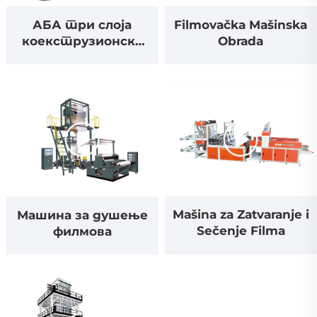
АБА три слоја
Filmovačka Mašinska
коекструзионска
Obrada
филмова пушење
машина сет
Mašina za Zatvaranje i
Машина за душење
Sečenje Filma
филмова