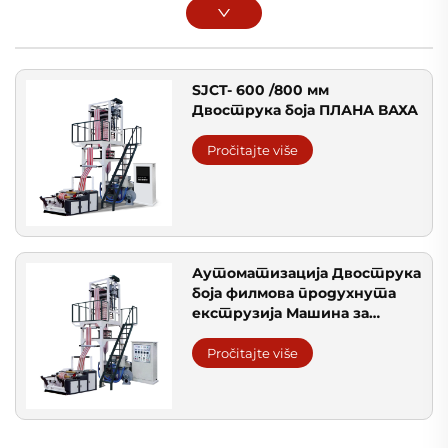
SJCT- 600 /800 мм
Двострука боја ПЛАНА ВАХА
Pročitajte više
Аутоматизација Двострука
боја филмова продухнута
екструзија Машина за
екструзију две боје
продухнута пластична ПЕ
Pročitajte više
филмова екструдера