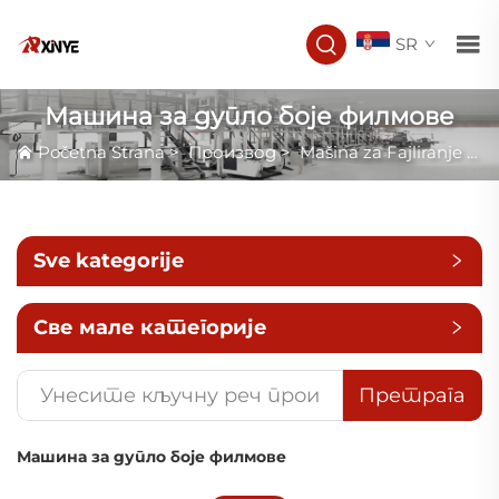
SR
Машина за дупло боје филмове
Početna Strana
>
Производ
>
Mašina za Fajliranje Folije
Sve kategorije
Све мале категорије
Претрага
Машина за дупло боје филмове