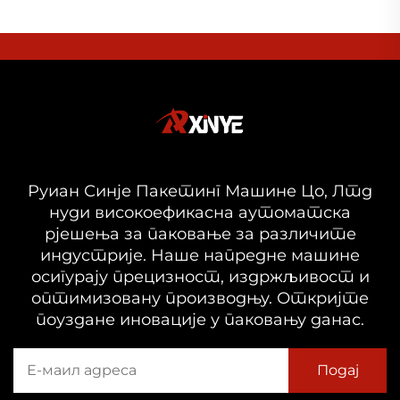
Руиан Синје Пакетинг Машине Цо, Лтд
нуди високоефикасна аутоматска
рјешења за паковање за различите
индустрије. Наше напредне машине
осигурају прецизност, издржљивост и
оптимизовану производњу. Откријте
поуздане иновације у паковању данас.