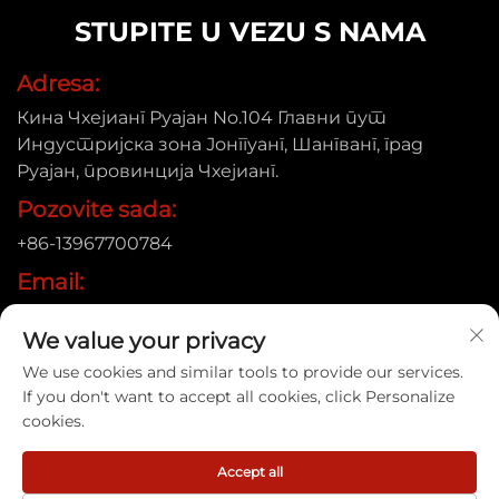
STUPITE U VEZU S NAMA
Adresa:
Кина Чхејианг Руајан No.104 Главни пут
Индустријска зона Јонггуанг, Шангванг, град
Руајан, провинција Чхејианг.
Pozovite sada:
+86-13967700784
Email:
[email protected]
We value your privacy
We use cookies and similar tools to provide our services.
If you don't want to accept all cookies, click Personalize
Ауторско право © 2025 Руиан Синје Пакетинг Машине
cookies.
Цо, Лтд. |
Политике приватности
Accept all