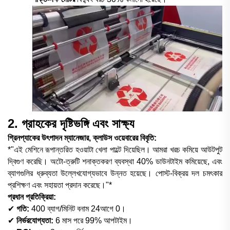
2. গ্রাহকের দৃষ্টিভঙ্গি এবং সাক্ষ্য
গ্রিনপ্যাকের উৎপাদন ম্যানেজার, ক্লাউস ওয়েবারের বিবৃতি:
*"এই মেশিনে রূপান্তরিত হওয়াটা খেলা পাল্টে দিয়েছিল। আমরা খরচ কমিয়ে আউটপুট
দ্বিগুণ করেছি। অটো-ত্রুটি শনাক্তকরণ ব্যবস্থা 40% ডাউনটাইম কমিয়েছে, এবং
ব্যাগগুলির ধ্রুব্যতা উল্লেখযোগ্যভাবে উন্নত হয়েছে। পোস্ট-বিক্রয় দল চমৎকার
প্রশিক্ষণ এবং সহায়তা প্রদান করেছে।"*
প্রধান প্রতিক্রিয়া:
✔
গতি:
4
00 ব্যাগ/মিনিট বনাম
24
আগে 0।
✔
নির্ভরযোগ্যতা:
6 মাস পরে 99% আপটাইম।