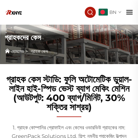
BN
গ্রাহকদের কেস
হোমপেজ
>
গ্রাহক কেস
গ্রাহক কেস স্টাডি: ফুলি অটোমেটিক ডুয়াল-
লাইন হাই-স্পিড ভেস্ট ব্যাগ মেকিং মেশিন
(আউটপুট: 400 ব্যাগ/মিনিট, 30%
শক্তির সাশ্রয়)
1. গ্রাহক কোম্পানির প্রোফাইল এবং কেসের ওভারভিউ গ্রাহকের নাম:
GreenPack Solutions Ltd. শিল্প: নমনীয় প্যাকেজিং উত্পাদন