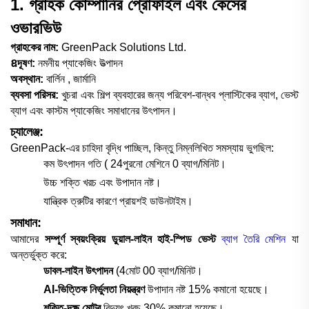
1. গ্রাহক কোম্পানির প্রোফাইল এবং কেসের
ওভারভিউ
গ্রাহকের নাম:
GreenPack Solutions Ltd.
ឧদূষণ:
নমনীয় প্যাকেজিং উত্পাদন
অবস্থান:
বার্লিন
, জার্মানি
ব্যবসা পরিসর:
খুচরা এবং শিল্প ব্যবহারের জন্য পরিবেশ-বান্ধব প্লাস্টিকের ব্যাগ, ভেস্ট
ব্যাগ এবং কাস্টম প্যাকেজিং সমাধানের উৎপাদন।
চ্যালেঞ্জ:
GreenPack-এর চাহিদা বৃদ্ধি পাচ্ছিল, কিন্তু নিম্নলিখিত সমস্যায় ভুগছিল:
কম উৎপাদন গতি (
24
পুরনো মেশিনে 0 ব্যাগ/মিনিট।
উচ্চ শক্তি খরচ এবং উপাদান নষ্ট।
যান্ত্রিক ত্রুটির কারণে প্রায়শই ডাউনটাইম।
সমাধান:
আমাদের
সম্পূর্ণ স্বয়ংক্রিয় ডুয়াল-লাইন হাই-স্পিড ভেস্ট
ব্যাগ তৈরি মেশিন
যা
অন্তর্ভুক্ত করে:
ডাবল-লাইন উৎপাদন
(
4
মোট 00 ব্যাগ/মিনিট।
AI-ভিত্তিক নির্ভুলতা নিয়ন্ত্রণ
উপাদান নষ্ট 15% কমানো হয়েছে।
শক্তি-দক্ষ মোটর
বিদ্যুৎ খরচ 30% কমানো হয়েছে।