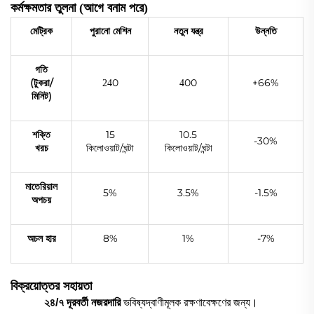
কর্মক্ষমতার তুলনা (আগে বনাম পরে)
মেট্রিক
পুরানো মেশিন
নতুন যন্ত্র
উন্নতি
গতি
(টুকরা/
0
00
+66%
24
4
মিনিট)
শক্তি
15
10.5
-30%
খরচ
কিলোওয়াট/ঘন্টা
কিলোওয়াট/ঘন্টা
মাতেরিয়াল
5%
3.5%
-1.5%
অপচয়
অচল হার
8%
1%
-7%
বিক্রয়োত্তর সহায়তা
২৪/৭ দূরবর্তী নজরদারি
ভবিষ্যদ্বাণীমূলক রক্ষণাবেক্ষণের জন্য।