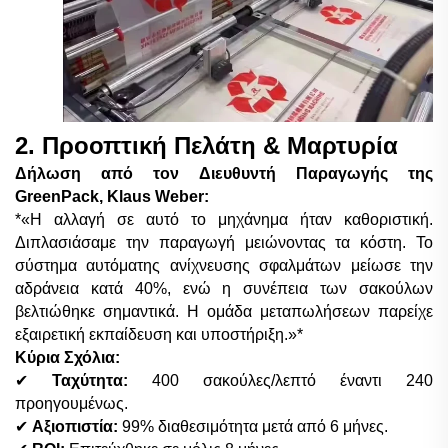
2. Προοπτική Πελάτη & Μαρτυρία
Δήλωση από τον Διευθυντή Παραγωγής της
GreenPack, Klaus Weber:
*«Η αλλαγή σε αυτό το μηχάνημα ήταν καθοριστική.
Διπλασιάσαμε την παραγωγή μειώνοντας τα κόστη. Το
σύστημα αυτόματης ανίχνευσης σφαλμάτων μείωσε την
αδράνεια κατά 40%, ενώ η συνέπεια των σακούλων
βελτιώθηκε σημαντικά. Η ομάδα μεταπωλήσεων παρείχε
εξαιρετική εκπαίδευση και υποστήριξη.»*
Κύρια Σχόλια:
✔
Ταχύτητα:
4
00 σακούλες/λεπτό έναντι
24
0
προηγουμένως.
✔
Αξιοπιστία:
99% διαθεσιμότητα μετά από 6 μήνες.