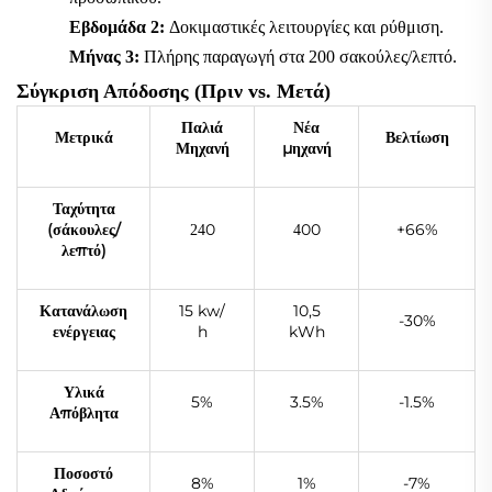
Εβδομάδα 2:
Δοκιμαστικές λειτουργίες και ρύθμιση.
Μήνας 3:
Πλήρης παραγωγή στα 200 σακούλες/λεπτό.
Σύγκριση Απόδοσης (Πριν vs. Μετά)
Παλιά
Νέα
Μετρικά
Βελτίωση
Μηχανή
μηχανή
Ταχύτητα
(σάκουλες/
0
00
+66%
24
4
λεπτό)
Κατανάλωση
15 kw/
10,5
-30%
ενέργειας
h
kWh
Υλικά
5%
3.5%
-1.5%
Απόβλητα
Ποσοστό
8%
1%
-7%