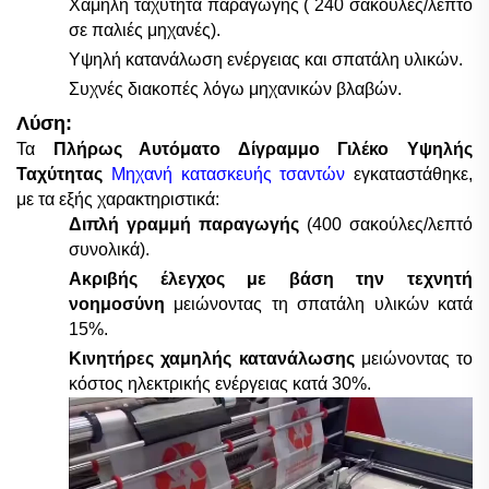
Χαμηλή ταχύτητα παραγωγής (
24
0 σακούλες/λεπτό
σε παλιές μηχανές).
Υψηλή κατανάλωση ενέργειας και σπατάλη υλικών.
Συχνές διακοπές λόγω μηχανικών βλαβών.
Λύση:
Τα
Πλήρως Αυτόματο Δίγραμμο Γιλέκο Υψηλής
Ταχύτητας
Μηχανή κατασκευής τσαντών
εγκαταστάθηκε,
με τα εξής χαρακτηριστικά:
Διπλή γραμμή παραγωγής
(
4
00 σακούλες/λεπτό
συνολικά).
Ακριβής έλεγχος με βάση την τεχνητή
νοημοσύνη
μειώνοντας τη σπατάλη υλικών κατά
15%.
Κινητήρες χαμηλής κατανάλωσης
μειώνοντας το
κόστος ηλεκτρικής ενέργειας κατά 30%.