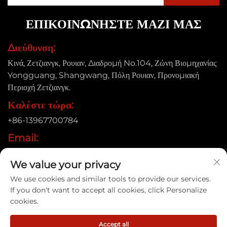
ΕΠΙΚΟΙΝΩΝΗΣΤΕ ΜΑΖΙ ΜΑΣ
Διεύθυνση:
Κινά, Ζετζιανγκ, Ρουιαν, Διαδρομή No.104, Ζώνη Βιομηχανίας
Yongguang, Shangwang, Πόλη Ρουιαν, Προνομιακή
Περιοχή Ζετζιανγκ.
Καλέστε τώρα:
+86-13967700784
Email:
[email protected]
We value your privacy
We use cookies and similar tools to provide our services.
If you don't want to accept all cookies, click Personalize
Δικαιώματα πνευματικής ιδιοκτησίας © 2025 Ruian Xinye
cookies.
Packaging Machine Co., Ltd |
Πολιτική Απορρήτου
Accept all