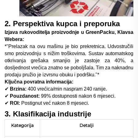
2. Perspektiva kupca i preporuka
Izjava rukovoditelja proizvodnje u GreenPacku, Klavsa
Webera:
*"Prelazak na ovu mašinu je bio prekretnica. Udvostručili
smo proizvodnju s nižim troškovima. Sustav automatskog
otkrivanja grešaka smanjio je zastoje za 40%, a
dosljednost vrećica znatno se poboljšala. Tim za naknadnu
prodaju pružio je izvrsnu obuku i podršku."*
Ključna povratna informacija:
✔
Brzina:
4
00 vrećica/min naspram
24
0 ranije.
✔
Pouzdanost:
99% dostupnosti nakon 6 mjeseci.
✔
ROI:
Postignut već nakon 8 mjeseci.
3. Klasifikacija industrije
Kategorija
Detalji