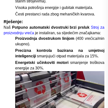
starim strojevima).
Visoka potrošnja energije i gubitak materijala.
Česti prestanci rada zbog mehaničkih kvarova.
Rješenje:
Naš
Potpuno automatski dvostruki brzi prsluk
Stroj za
proizvodnju vreća
je instaliran, sa sljedećim značajkama:
Proizvodnja dvostrukom linijom
(
4
00 vrećica/min
ukupno).
Precizna kontrola bazirana na umjetnoj
inteligenciji
smanjujući otpad materijala za 15%.
Energetski učinkoviti motori
smanjenje troškova
energije za 30%.