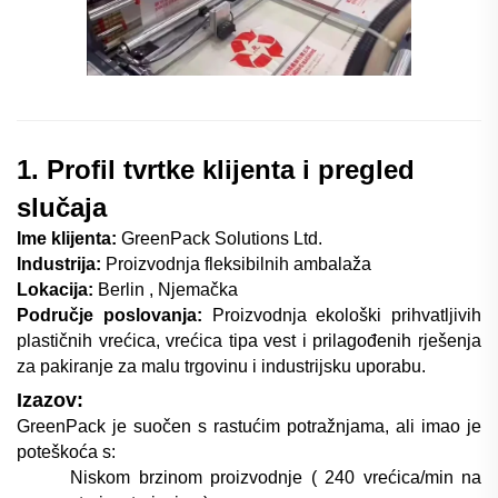
1. Profil tvrtke klijenta i pregled
slučaja
Ime klijenta:
GreenPack Solutions Ltd.
Industrija:
Proizvodnja fleksibilnih ambalaža
Lokacija:
Berlin
, Njemačka
Područje poslovanja:
Proizvodnja ekološki prihvatljivih
plastičnih vrećica, vrećica tipa vest i prilagođenih rješenja
za pakiranje za malu trgovinu i industrijsku uporabu.
Izazov:
GreenPack je suočen s rastućim potražnjama, ali imao je
poteškoća s:
Niskom brzinom proizvodnje (
24
0 vrećica/min na