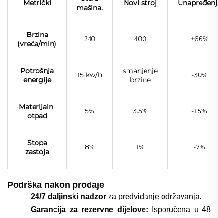
Metrički
Novi stroj
Unapređenj
mašina.
Brzina
0
00
+66%
24
4
(vreća/min)
Potrošnja
smanjenje
15 kw/h
-30%
energije
brzine
Materijalni
5%
3.5%
-1.5%
otpad
Stopa
8%
1%
-7%
zastoja
Podrška nakon prodaje
24/7 daljinski nadzor
za predviđanje održavanja.
Garancija za rezervne dijelove:
Isporučena u 48