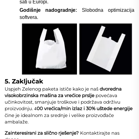
sati u Europi.
Godišnje nadogradnje:
Slobodna optimizacija
softvera.
5. Zaključak
Uspjeh Zelenog paketa ističe kako je naš
dvoredna
visokobrzinska mašina za vrećice prslje
povećava
učinkovitost, smanjuje troškove i podržava održivu
proizvodnju.
00 vrećica/min izlaz i 30% uštede energije
4
čine je idealnom za srednje i velike proizvođače
ambalaže.
Zainteresirani za slično rješenje?
Kontaktirajte nas