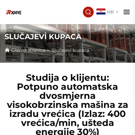
HR
SLUČAJEVİ KUPACA
Glavna stranica
>
Slučajevi kupaca
Studija o klijentu:
Potpuno automatska
dvosmjerna
visokobrzinska mašina za
izradu vrećica (Izlaz: 400
vrećica/min, ušteda
energije 30%)