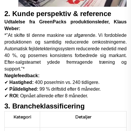
2. Kunde perspektiv & reference
Udtalelse fra GreenPacks produktionsleder, Klaus
Weber:
*"At skifte til denne maskine var afgørende. Vi fordoblede
produktionen og samtidig reducerede omkostningerne.
Automatisk fejldetekteringssystem reducerede nedetid med
40 %, og posernes konsistens forbedrede sig markant.
Efter-salgsteamet ydede fremragende træning og
support."*
Nøglefeedback:
✔
Hastighed:
4
00 poser/min vs.
24
0 tidligere.
✔
Pålidelighed:
99 % driftstid efter 6 måneder.
✔
ROI:
Opnået allerede efter 8 måneder.
3. Brancheklassificering
Kategori
Detaljer