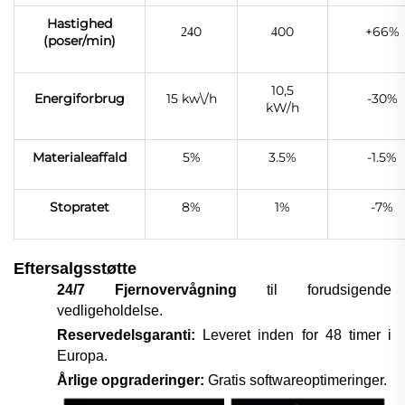
Hastighed
0
00
+66%
24
4
(poser/min)
10,5
Energiforbrug
15 kw\/h
-30%
kW/h
Materialeaffald
5%
3.5%
-1.5%
Stopratet
8%
1%
-7%
Eftersalgsstøtte
24/7 Fjernovervågning
til forudsigende
vedligeholdelse.
Reservedelsgaranti:
Leveret inden for 48 timer i
Europa.
Årlige opgraderinger:
Gratis softwareoptimeringer.