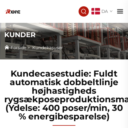
DA
KUNDER
Forside
>
Kundekasuser
Kundecasestudie: Fuldt
automatisk dobbeltlinje
højhastigheds
rygsækposeproduktionsma
(Ydelse: 400 poser/min, 30
% energibesparelse)