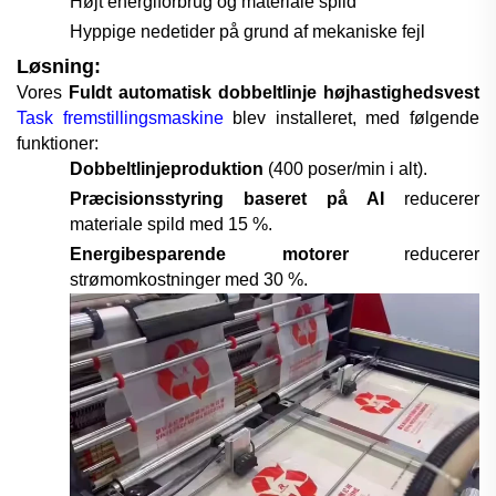
Højt energiforbrug og materiale spild
Hyppige nedetider på grund af mekaniske fejl
Løsning:
Vores
Fuldt automatisk dobbeltlinje højhastighedsvest
Task fremstillingsmaskine
blev installeret, med følgende
funktioner:
Dobbeltlinjeproduktion
(
4
00 poser/min i alt).
Præcisionsstyring baseret på AI
reducerer
materiale spild med 15 %.
Energibesparende motorer
reducerer
strømomkostninger med 30 %.