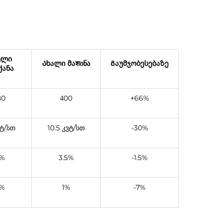
ელი
Ახალი მაशინა
Გაუმჯობესებაზე
ქანა
0
00
+66%
4
4
ვტ/სთ
10.5 კვტ/სთ
-30%
%
3.5%
-1.5%
%
1%
-7%