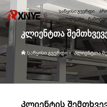
Საწყისი გვერდი
Პრ
Სიახლეები
Ჩამოტვ
ᲙᲚᲘᲔᲜᲢᲗᲐ ᲨᲔᲛᲗᲮᲕᲔᲕ
Საწყისი გვერდი
>
Კლიენტთა შ
Კლიენტის შემთხვევ