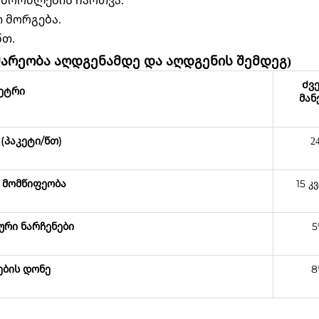
მშრომლების ჩართვა.
ი მორგება.
წთ.
მარეობა აღდგენამდე და აღდგენის შემდეგ)
Ძვ
ეტრი
მან
(პაკეტი/წთ)
2
 მომწიფეობა
15 კ
რი ნარჩენები
5
ების დონე
8