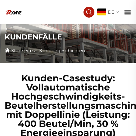
DE
KUNDENFÄLLE
Startseite
>
Kundengeschichten
Kunden-Casestudy:
Vollautomatische
Hochgeschwindigkeits-
Beutelherstellungsmaschi
mit Doppellinie (Leistung:
400 Beutel/Min, 30 %
Energieeinsparung)