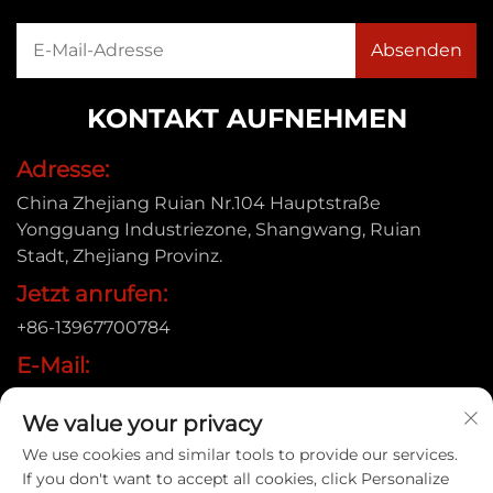
KONTAKT AUFNEHMEN
Adresse:
China Zhejiang Ruian Nr.104 Hauptstraße
Yongguang Industriezone, Shangwang, Ruian
Stadt, Zhejiang Provinz.
Jetzt anrufen:
+86-13967700784
E-Mail:
[email protected]
We value your privacy
We use cookies and similar tools to provide our services.
If you don't want to accept all cookies, click Personalize
Urheberrecht © 2025 Ruian Xinye Packaging Machine