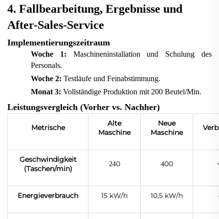
4. Fallbearbeitung, Ergebnisse und
After-Sales-Service
Implementierungszeitraum
Woche 1:
Maschineninstallation und Schulung des
Personals.
Woche 2:
Testläufe und Feinabstimmung.
Monat 3:
Vollständige Produktion mit 200 Beutel/Min.
Leistungsvergleich (Vorher vs. Nachher)
Alte
Neue
Metrische
Verb
Maschine
Maschine
Geschwindigkeit
0
00
24
4
(Taschen/min)
Energieverbrauch
15 kW/h
10,5 kW/h