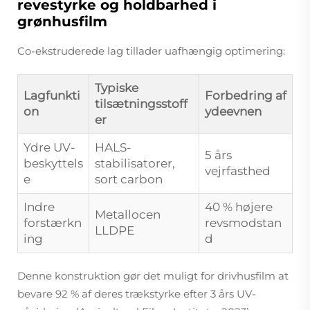
revestyrke og holdbarhed i
grønhusfilm
Co-ekstruderede lag tillader uafhængig optimering:
Typiske
Lagfunkti
Forbedring af
tilsætningsstoff
on
ydeevnen
er
Ydre UV-
HALS-
5 års
beskyttels
stabilisatorer,
vejrfasthed
e
sort carbon
Indre
40 % højere
Metallocen
forstærkn
revsmodstan
LLDPE
ing
d
Denne konstruktion gør det muligt for drivhusfilm at
bevare 92 % af deres trækstyrke efter 3 års UV-