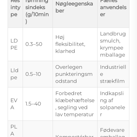
Res
rømning
Fælles
Nøgleegenska
inty
sindeks
anvendels
ber
pe
(g/10min
er
)
Landbrug
Høj
LD
smulch,
0.3–50
fleksibilitet,
PE
krympee
klarhed
mballage
Overlegen
Industriell
Lld
0.5–10
punkteringsm
e
pe
odstand
strækfilm
Forbedret
Indkapsli
EV
klæbehæftelse
ng af
1.5–40
A
, segling ved
solpanele
lav temperatur
r
PL
Fødevare
A
Kompostérbar,
emballag