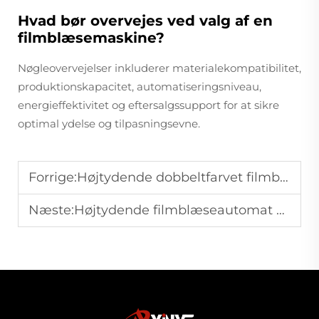
Hvad bør overvejes ved valg af en
filmblæsemaskine?
Nøgleovervejelser inkluderer materialekompatibilitet,
produktionskapacitet, automatiseringsniveau,
energieffektivitet og eftersalgssupport for at sikre
optimal ydelse og tilpasningsevne.
Forrige:
Højtydende dobbeltfarvet filmblæsemaskine til produktion af PE-kunststoffilm
Næste:
Højtydende filmblæseautomat — To-farvet strimlet film ekstrudering