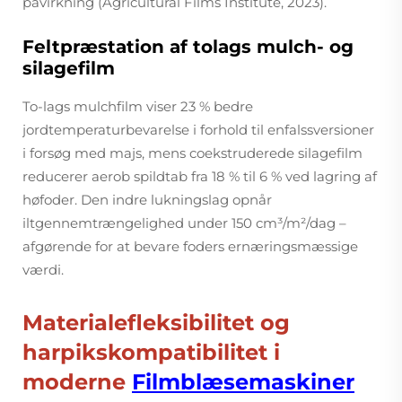
påvirkning (Agricultural Films Institute, 2023).
Feltpræstation af tolags mulch- og
silagefilm
To-lags mulchfilm viser 23 % bedre
jordtemperaturbevarelse i forhold til enfalssversioner
i forsøg med majs, mens coekstruderede silagefilm
reducerer aerob spildtab fra 18 % til 6 % ved lagring af
høfoder. Den indre lukningslag opnår
iltgennemtrængelighed under 150 cm³/m²/dag –
afgørende for at bevare foders ernæringsmæssige
værdi.
Materialefleksibilitet og
harpikskompatibilitet i
moderne
Filmblæsemaskiner