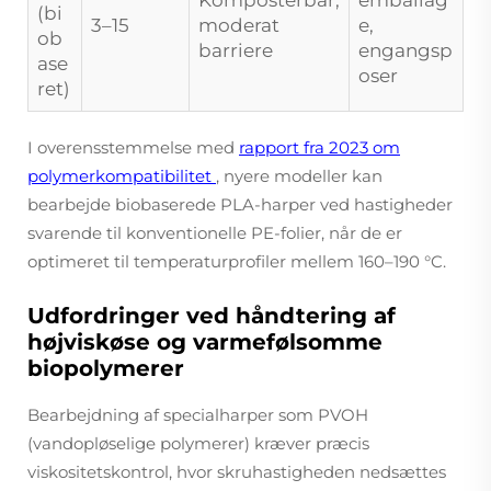
(bi
3–15
moderat
e,
ob
barriere
engangsp
ase
oser
ret)
I overensstemmelse med
rapport fra 2023 om
polymerkompatibilitet
, nyere modeller kan
bearbejde biobaserede PLA-harper ved hastigheder
svarende til konventionelle PE-folier, når de er
optimeret til temperaturprofiler mellem 160–190 °C.
Udfordringer ved håndtering af
højviskøse og varmefølsomme
biopolymerer
Bearbejdning af specialharper som PVOH
(vandopløselige polymerer) kræver præcis
viskositetskontrol, hvor skruhastigheden nedsættes