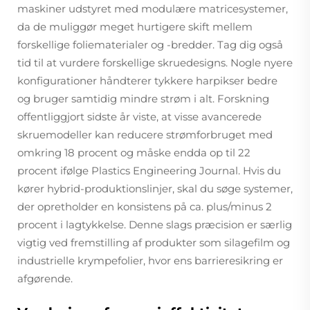
maskiner udstyret med modulære matricesystemer,
da de muliggør meget hurtigere skift mellem
forskellige foliematerialer og -bredder. Tag dig også
tid til at vurdere forskellige skruedesigns. Nogle nyere
konfigurationer håndterer tykkere harpikser bedre
og bruger samtidig mindre strøm i alt. Forskning
offentliggjort sidste år viste, at visse avancerede
skruemodeller kan reducere strømforbruget med
omkring 18 procent og måske endda op til 22
procent ifølge Plastics Engineering Journal. Hvis du
kører hybrid-produktionslinjer, skal du søge systemer,
der opretholder en konsistens på ca. plus/minus 2
procent i lagtykkelse. Denne slags præcision er særlig
vigtig ved fremstilling af produkter som silagefilm og
industrielle krympefolier, hvor ens barrieresikring er
afgørende.