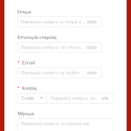
Όνομα
0/100
Επωνυμία εταιρείας
0/200
Email
0/100
Κινητός
Code
0/16
Μήνυμα