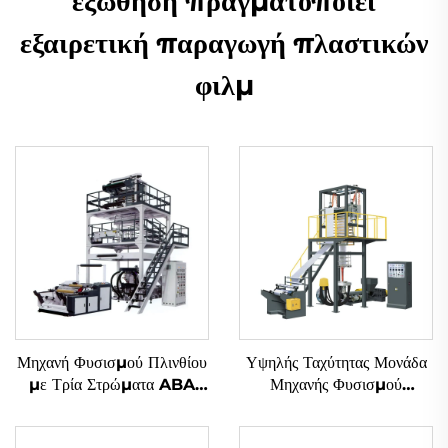
εξώθηση πραγματοποιεί
εξαιρετική παραγωγή πλαστικών
φιλμ
Μηχανή Φυσισμού Πλινθίου
Υψηλής Ταχύτητας Μονάδα
με Τρία Στρώματα ABA
Μηχανής Φυσισμού
Συνδυασμένης Εξωθήσεως
Πλινθίου (Μοντέλο B)