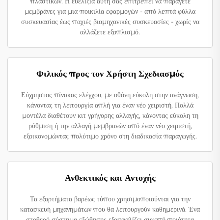
πλαστικών. Η ευελιξία αυτή σας επιτρέπει να παράγετε
μεμβράνες για μια ποικιλία εφαρμογών - από λεπτά φύλλα
συσκευασίας έως παχιές βιομηχανικές συσκευασίες - χωρίς να
αλλάζετε εξοπλισμό.
Φιλικός προς τον Χρήστη Σχεδιασμός
Εύχρηστος πίνακας ελέγχου, με οθόνη εύκολη στην ανάγνωση,
κάνοντας τη λειτουργία απλή για έναν νέο χειριστή. Πολλά
μοντέλα διαθέτουν κιτ γρήγορης αλλαγής, κάνοντας εύκολη τη
ρύθμιση ή την αλλαγή μεμβρανών από έναν νέο χειριστή,
εξοικονομώντας πολύτιμο χρόνο στη διαδικασία παραγωγής.
Ανθεκτικός και Αντοχής
Τα εξαρτήματα βαρέως τύπου χρησιμοποιούνται για την
κατασκευή μηχανημάτων που θα λειτουργούν καθημερινά. Ένα
σταθερό σύστημα εξώθησης εξασφαλίζει συνεπή ποιότητα