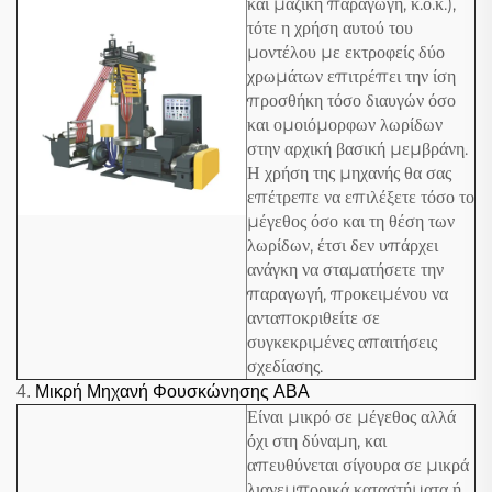
και μαζική παραγωγή, κ.ο.κ.),
τότε η χρήση αυτού του
μοντέλου με εκτροφείς δύο
χρωμάτων επιτρέπει την ίση
προσθήκη τόσο διαυγών όσο
και ομοιόμορφων λωρίδων
στην αρχική βασική μεμβράνη.
Η χρήση της μηχανής θα σας
επέτρεπε να επιλέξετε τόσο το
μέγεθος όσο και τη θέση των
λωρίδων, έτσι δεν υπάρχει
ανάγκη να σταματήσετε την
παραγωγή, προκειμένου να
ανταποκριθείτε σε
συγκεκριμένες απαιτήσεις
σχεδίασης.
4.
Μικρή Μηχανή Φουσκώνησης ABA
Είναι μικρό σε μέγεθος αλλά
όχι στη δύναμη, και
απευθύνεται σίγουρα σε μικρά
λιανεμπορικά καταστήματα ή