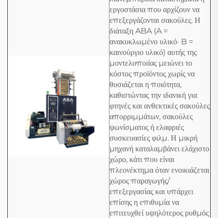
εργοστάσια που αρχίζουν να
επεξεργάζονται σακούλες. Η
διάταξη ABA (A =
ανακυκλωμένο υλικό· B =
καινούργιο υλικό) αυτής της
μοντελοποιίας μειώνει το
κόστος προϊόντος χωρίς να
θυσιάζεται η ποιότητα,
καθιστώντας την ιδανική για
φτηνές και ανθεκτικές σακούλες
απορριμμάτων, σακούλες
ψωνίσματος ή ελαφριές
συσκευασίες φιλμ. Η μικρή
μηχανή καταλαμβάνει ελάχιστο
χώρο, κάτι που είναι
πλεονέκτημα όταν ενοικιάζεται
χώρος παραγωγής/
επεξεργασίας και υπάρχει
επίσης η επιθυμία να
επιτευχθεί υψηλότερος ρυθμός