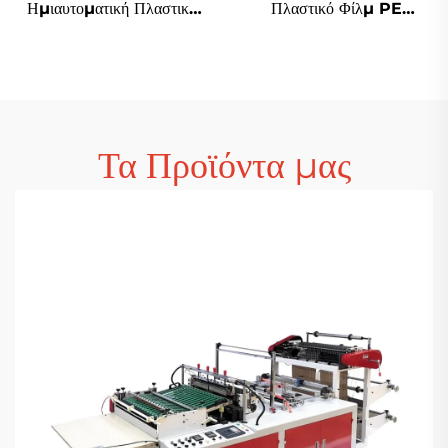
Ημιαυτοματική Πλαστική
Πλαστικό Φίλμ PE
Τσαντ Φτιάχνουσα Μηχανή
Αεροστικό Φιλμ Σάκου
Αγορά Τσαντ Μηχανή
Φτιάχνουσα Μηχανή
Polythene Τσαντ
Φτιάχνουσα Μηχανή
Τα Προϊόντα μας