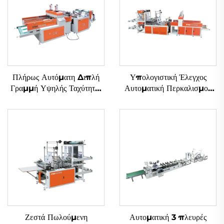
Πλήρως Αυτόματη Διπλή
Υπολογιστική Έλεγχος
Γραμμή Υψηλής Ταχύτητας
Αυτοματική Περκαλισμού
Μηχανή Κατασκευής Σακιών
Πλαστική HDPE LDPE
από Πλαστικά με Εικόνα T-
Τσαντ Μηχανή
shirt
Ζεστά Πωλούμενη
Αυτοματική 3 πλευρές