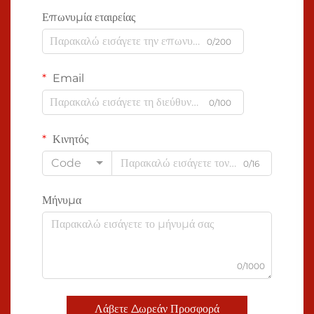
Επωνυμία εταιρείας
0/200
Email
0/100
Κινητός
Code
0/16
Μήνυμα
0/1000
Λάβετε Δωρεάν Προσφορά