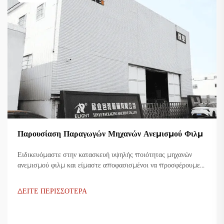
Παρουσίαση Παραγωγών Μηχανών Ανεμισμού Φιλμ
Ειδικευόμαστε στην κατασκευή υψηλής ποιότητας μηχανών
ανεμισμού φιλμ και είμαστε αποφασισμένοι να προσφέρουμε
καινοτόμες λύσεις για τη βιομηχανία πλαστικής συσκευασίας.
Οι μηχανές ανεμισμού φιλμ μας χρησιμοποιούν προηγμένη
ΔΕΙΤΕ ΠΕΡΙΣΣΟΤΕΡΑ
τεχνολογία, είναι υψίστης αποδοτικότητας, οικονομικές και
σταθερές, και είναι προσαρμοσμένες για την παραγωγή
διάφορων πλαστικών φιλμ.